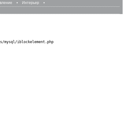
авление
•
Интерьер
•
s/mysql/iblockelement.php
