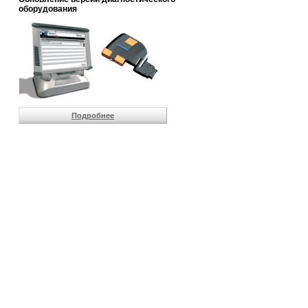
                       
оборудования
                       
                       
                       
                       
                       
                       
                       
                       
                       
Подробнее
                       
                       
                       
                       
                       
                       
                       
                       
                       
                       
                       
                       
                       
                       
                       
                       
                       
                       