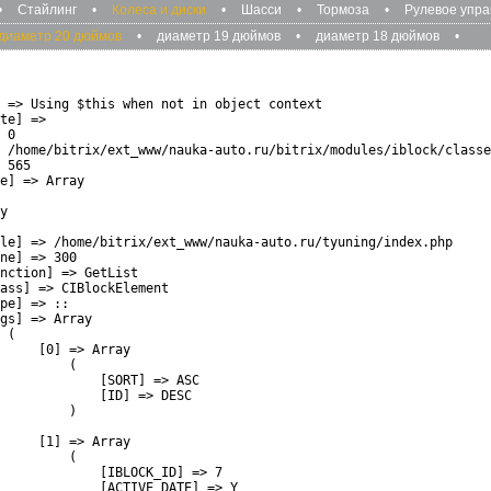
•
Стайлинг
•
Колеса и диски
•
Шасси
•
Тормоза
•
Рулевое упр
диаметр 20 дюймов
•
диаметр 19 дюймов
•
диаметр 18 дюймов
•
 => Using $this when not in object context

te] => 

 0

 /home/bitrix/ext_www/nauka-auto.ru/bitrix/modules/iblock/classe
 565

e] => Array

y

le] => /home/bitrix/ext_www/nauka-auto.ru/tyuning/index.php

ne] => 300

nction] => GetList

ass] => CIBlockElement

pe] => ::

gs] => Array

 (

     [0] => Array

         (

             [SORT] => ASC

             [ID] => DESC

         )

     [1] => Array

         (

             [IBLOCK_ID] => 7

             [ACTIVE_DATE] => Y
