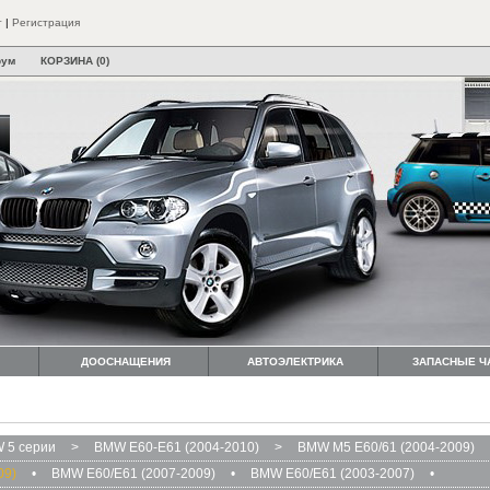
т
|
Регистрация
рум
КОРЗИНА (0)
ДООСНАЩЕНИЯ
АВТОЭЛЕКТРИКА
ЗАПАСНЫЕ Ч
 5 серии
>
BMW E60-E61 (2004-2010)
>
BMW M5 E60/61 (2004-2009)
09)
•
BMW E60/E61 (2007-2009)
•
BMW E60/E61 (2003-2007)
•