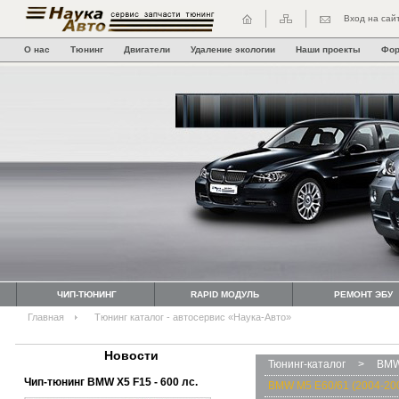
Вход на сай
О нас
Тюнинг
Двигатели
Удаление экологии
Наши проекты
Фо
ЧИП-ТЮНИНГ
RAPID МОДУЛЬ
РЕМОНТ ЭБУ
Главная
Тюнинг каталог - автосервис «Наука-Авто»
Новости
Тюнинг-каталог
>
BMW
Чип-тюнинг BMW Х5 F15 - 600 лс.
BMW M5 E60/61 (2004-20