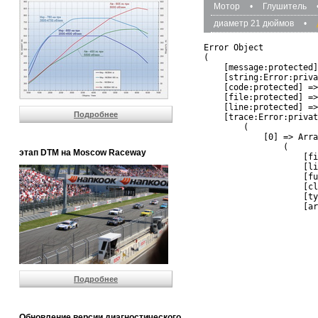
Мотор
•
Глушитель
диаметр 21 дюймов
•
Error Object

(

    [message:protected]
    [string:Error:priva
    [code:protected] =>
    [file:protected] =>
    [line:protected] =>
Подробнее
    [trace:Error:privat
        (

            [0] => Arra
                (

этап DTM на Moscow Raceway
                    [fi
                    [li
                    [fu
                    [cl
                    [ty
                    [ar
                       
                       
                       
                       
                       
                       
Подробнее
                       
                       
                       
                       
Обновление версии диагностического