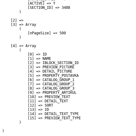
             [ACTIVE] => Y

             [SECTION_ID] => 3488

         )

     [2] => 

     [3] => Array

         (

             [nPageSize] => 500

         )

     [4] => Array

         (

             [0] => ID

             [1] => NAME

             [2] => IBLOCK_SECTION_ID

             [3] => PREVIEW_PICTURE

             [4] => DETAIL_PICTURE

             [5] => PROPERTY_POSTAVKA

             [6] => CATALOG_GROUP_1

             [7] => CATALOG_GROUP_2

             [8] => CATALOG_GROUP_3

             [9] => PROPERTY_ARTIKUL

             [10] => PREVIEW_TEXT

             [11] => DETAIL_TEXT

             [12] => SORT

             [13] => ID

             [14] => DETAIL_TEXT_TYPE

             [15] => PREVIEW_TEXT_TYPE

         )

 )
