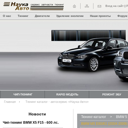
Вход на сайт
|
Р
О нас
Тюнинг
Двигатели
Удаление экологии
Наши проекты
Форум
ЧИП-ТЮНИНГ
RAPID МОДУЛЬ
РЕМОНТ ЭБУ
Главная
Тюнинг каталог - автосервис «Наука-Авто»
Новости
Тюнинг-каталог
>
BMW 5 
Чип-тюнинг BMW Х5 F15 - 600 лс.
BMW M5 E60/61 (2004-2009)