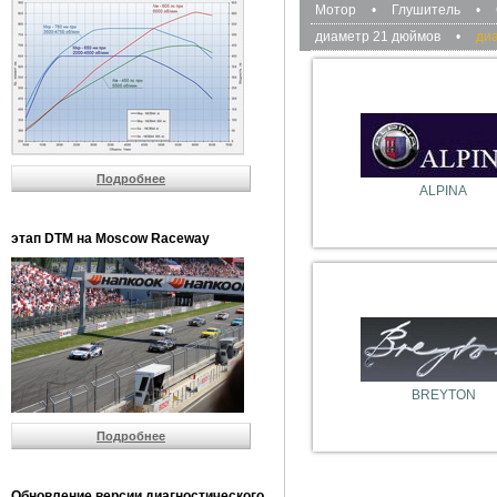
Мотор
•
Глушитель
•
диаметр 21 дюймов
•
ди
Подробнее
ALPINA
этап DTM на Moscow Raceway
BREYTON
Подробнее
Обновление версии диагностического