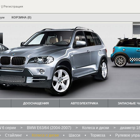
т
|
Регистрация
рум
КОРЗИНА (0)
ДООСНАЩЕНИЯ
АВТОЭЛЕКТРИКА
ЗАПАСНЫЕ Ч
 6 серии
>
BMW E63/64 (2004-2007)
>
Колеса и диски
>
диаметр 1
•
Стайлинг
•
Колеса и диски
•
Шасси
•
Тормоза
•
Рулевое упр