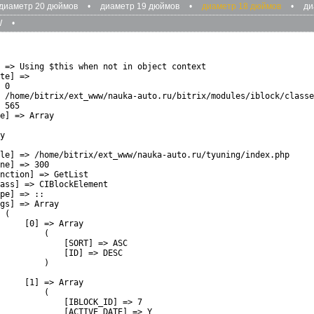
диаметр 20 дюймов
•
диаметр 19 дюймов
•
диаметр 18 дюймов
•
ди
W
•
 => Using $this when not in object context

te] => 

 0

 /home/bitrix/ext_www/nauka-auto.ru/bitrix/modules/iblock/classe
 565

e] => Array

y

le] => /home/bitrix/ext_www/nauka-auto.ru/tyuning/index.php

ne] => 300

nction] => GetList

ass] => CIBlockElement

pe] => ::

gs] => Array

 (

     [0] => Array

         (

             [SORT] => ASC

             [ID] => DESC

         )

     [1] => Array

         (

             [IBLOCK_ID] => 7

             [ACTIVE_DATE] => Y
