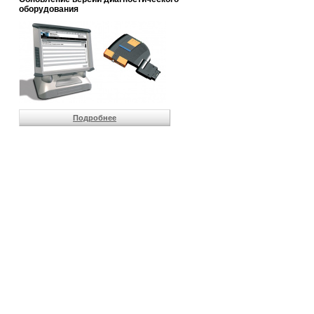
                       
оборудования
                       
                       
                       
                       
                       
                       
                       
                       
                       
Подробнее
                       
                       
                       
                       
                       
                       
                       
                       
                       
                       
                       
                       
                       
                       
                       
                       
                       
                       