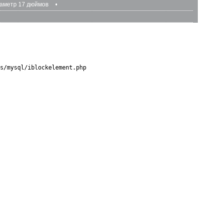
аметр 17 дюймов
•
s/mysql/iblockelement.php
