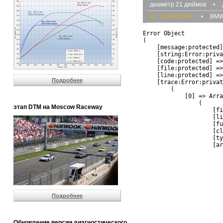
диаметр 21 дюймов
•
AC SCHNITZER
•
BM
Error Object

(

    [message:protected]
    [string:Error:priva
    [code:protected] =>
    [file:protected] =>
    [line:protected] =>
Подробнее
    [trace:Error:privat
        (

            [0] => Arra
                (

этап DTM на Moscow Raceway
                    [fi
                    [li
                    [fu
                    [cl
                    [ty
                    [ar
                       
                       
                       
                       
                       
                       
Подробнее
                       
                       
                       
                       
Обновление версии диагностического