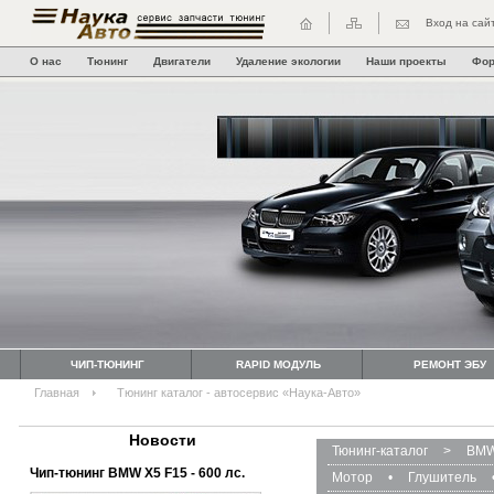
Вход на сай
О нас
Тюнинг
Двигатели
Удаление экологии
Наши проекты
Фо
ЧИП-ТЮНИНГ
RAPID МОДУЛЬ
РЕМОНТ ЭБУ
Главная
Тюнинг каталог - автосервис «Наука-Авто»
Новости
Тюнинг-каталог
>
BMW
Чип-тюнинг BMW Х5 F15 - 600 лс.
Мотор
•
Глушитель