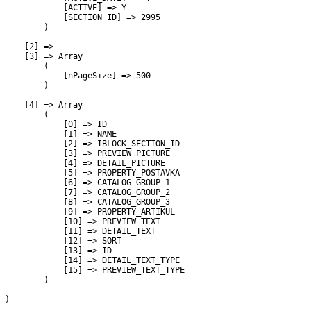
             [ACTIVE] => Y

             [SECTION_ID] => 2995

         )

     [2] => 

     [3] => Array

         (

             [nPageSize] => 500

         )

     [4] => Array

         (

             [0] => ID

             [1] => NAME

             [2] => IBLOCK_SECTION_ID

             [3] => PREVIEW_PICTURE

             [4] => DETAIL_PICTURE

             [5] => PROPERTY_POSTAVKA

             [6] => CATALOG_GROUP_1

             [7] => CATALOG_GROUP_2

             [8] => CATALOG_GROUP_3

             [9] => PROPERTY_ARTIKUL

             [10] => PREVIEW_TEXT

             [11] => DETAIL_TEXT

             [12] => SORT

             [13] => ID

             [14] => DETAIL_TEXT_TYPE

             [15] => PREVIEW_TEXT_TYPE

         )

 )
