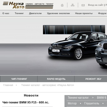
Вход на сайт
|
Р
О нас
Тюнинг
Двигатели
Удаление экологии
Наши проекты
Форум
ЧИП-ТЮНИНГ
RAPID МОДУЛЬ
РЕМОНТ ЭБУ
Главная
Тюнинг каталог - автосервис «Наука-Авто»
Новости
Тюнинг-каталог
>
BMW 6 
Чип-тюнинг BMW Х5 F15 - 600 лс.
Мотор
•
Глушитель
•