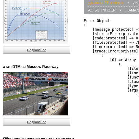
диаметр 21 дюймов
•
ди
AC SCHNITZER
•
HAMA
Error Object

(

    [message:protected] =
    [string:Error:private]
    [code:protected] => 0

    [file:protected] => /
    [line:protected] => 56
Подробнее
    [trace:Error:private] 
        (

            [0] => Array

                (

этап DTM на Moscow Raceway
                    [file
                    [line]
                    [funct
                    [clas
                    [type]
                    [args]
                        (

                          
                          
                         
                         
                          
Подробнее
                          
                          
                         
                         
Обновление версии диагностического