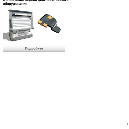
                         
оборудования
                         
                          
                          
                          
                          
                         
                          
                          
                          
Подробнее
                         
                         
                         
                         
                         
                         
                         
                         
                         
                         
                         
                         
                         
                         
                         
                         
                          
                        )
