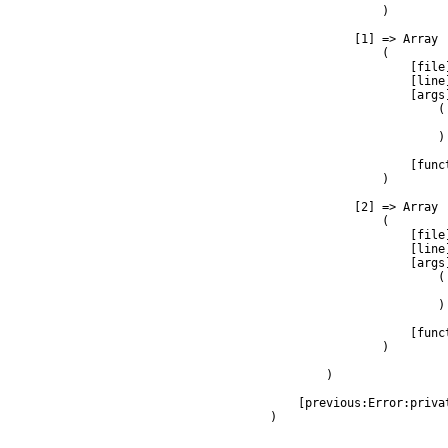
                )

            [1] => Array

                (

                    [file
                    [line]
                    [args]
                        (

                         
                        )

                    [func
                )

            [2] => Array

                (

                    [file
                    [line]
                    [args]
                        (

                         
                        )

                    [func
                )

        )

    [previous:Error:privat