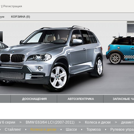
т
|
Регистрация
рум
КОРЗИНА (0)
ДООСНАЩЕНИЯ
АВТОЭЛЕКТРИКА
ЗАПАСНЫЕ Ч
 6 серии
>
BMW E63/64 LCI (2007-2011)
>
Колеса и диски
>
диамет
•
Стайлинг
•
Колеса и диски
•
Шасси
•
Тормоза
•
Рулевое упр