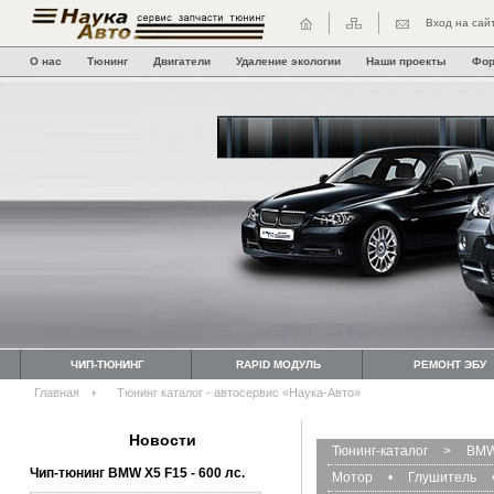
Вход на сай
О нас
Тюнинг
Двигатели
Удаление экологии
Наши проекты
Фо
ЧИП-ТЮНИНГ
RAPID МОДУЛЬ
РЕМОНТ ЭБУ
Главная
Тюнинг каталог - автосервис «Наука-Авто»
Новости
Тюнинг-каталог
>
BMW
Чип-тюнинг BMW Х5 F15 - 600 лс.
Мотор
•
Глушитель