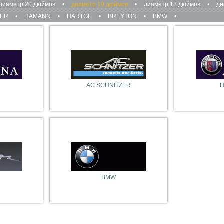
диаметр 20 дюймов
•
диаметр 19 дюймов
•
диаметр 18 дюймов
•
ди
ZER
•
HAMANN
•
HARTGE
•
BREYTON
•
BMW
•
AC SCHNITZER
BMW