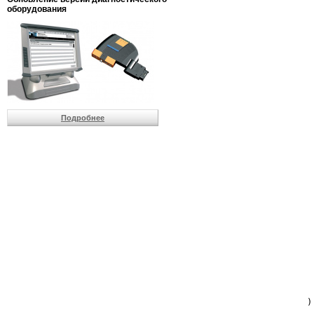
                         
оборудования
                         
                          
                          
                          
                          
                         
                          
                          
                          
Подробнее
                         
                         
                         
                         
                         
                         
                         
                         
                         
                         
                         
                         
                         
                         
                         
                         
                          
                        )
