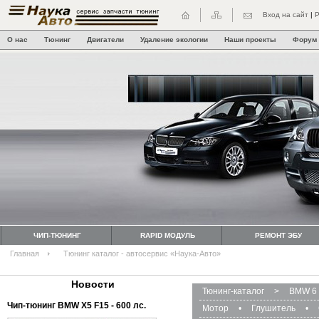
Вход на сайт
|
Р
О нас
Тюнинг
Двигатели
Удаление экологии
Наши проекты
Форум
ЧИП-ТЮНИНГ
RAPID МОДУЛЬ
РЕМОНТ ЭБУ
Главная
Тюнинг каталог - автосервис «Наука-Авто»
Новости
Тюнинг-каталог
>
BMW 6 
Чип-тюнинг BMW Х5 F15 - 600 лс.
Мотор
•
Глушитель
•