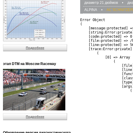
диаметр 21 дюймов
•
ди
ALPINA
•
AC SCHNITZER
Error Object

(

    [message:protected] =
    [string:Error:private]
    [code:protected] => 0

    [file:protected] => /
    [line:protected] => 56
Подробнее
    [trace:Error:private] 
        (

            [0] => Array

                (

этап DTM на Moscow Raceway
                    [file
                    [line]
                    [funct
                    [clas
                    [type]
                    [args]
                        (

                          
                          
                         
                         
                          
Подробнее
                          
                          
                         
                         
Обновление версии диагностического