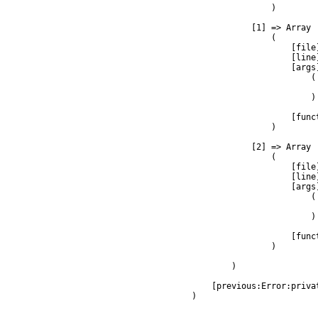
                )

            [1] => Array

                (

                    [file
                    [line]
                    [args]
                        (

                         
                        )

                    [func
                )

            [2] => Array

                (

                    [file
                    [line]
                    [args]
                        (

                         
                        )

                    [func
                )

        )

    [previous:Error:privat