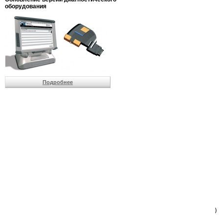
                         
оборудования
                         
                          
                          
                          
                          
                         
                          
                          
                          
Подробнее
                         
                         
                         
                         
                         
                         
                         
                         
                         
                         
                         
                         
                         
                         
                         
                         
                          
                        )
