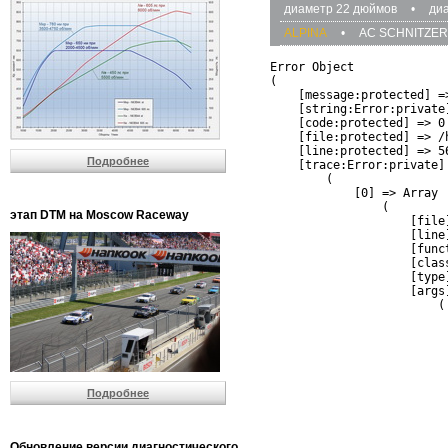
диаметр 22 дюймов
•
ди
ALPINA
•
AC SCHNITZER
Error Object

(

    [message:protected] =
    [string:Error:private]
    [code:protected] => 0

    [file:protected] => /
    [line:protected] => 56
Подробнее
    [trace:Error:private] 
        (

            [0] => Array

                (

этап DTM на Moscow Raceway
                    [file
                    [line]
                    [funct
                    [clas
                    [type]
                    [args]
                        (

                          
                          
                         
                         
                          
Подробнее
                          
                          
                         
                         
Обновление версии диагностического