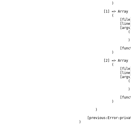
                )

            [1] => Array

                (

                    [file
                    [line]
                    [args]
                        (

                         
                        )

                    [func
                )

            [2] => Array

                (

                    [file
                    [line]
                    [args]
                        (

                         
                        )

                    [func
                )

        )

    [previous:Error:privat