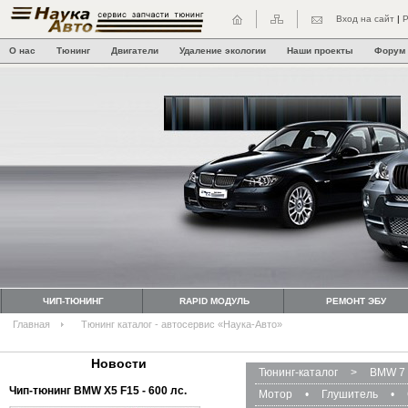
Вход на сайт
|
Р
О нас
Тюнинг
Двигатели
Удаление экологии
Наши проекты
Форум
ЧИП-ТЮНИНГ
RAPID МОДУЛЬ
РЕМОНТ ЭБУ
Главная
Тюнинг каталог - автосервис «Наука-Авто»
Новости
Тюнинг-каталог
>
BMW 7 
Чип-тюнинг BMW Х5 F15 - 600 лс.
Мотор
•
Глушитель
•