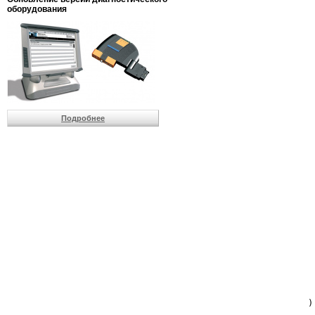
                         
оборудования
                         
                          
                          
                          
                          
                         
                          
                          
                          
Подробнее
                         
                         
                         
                         
                         
                         
                         
                         
                         
                         
                         
                         
                         
                         
                         
                         
                          
                        )
