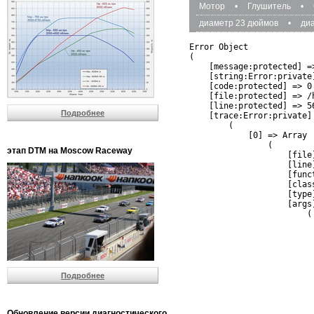
Мотор
•
Глушитель
•
диаметр 23 дюймов
•
ди
Error Object

(

    [message:protected] =
    [string:Error:private]
    [code:protected] => 0

    [file:protected] => /
    [line:protected] => 56
Подробнее
    [trace:Error:private] 
        (

            [0] => Array

                (

этап DTM на Moscow Raceway
                    [file
                    [line]
                    [funct
                    [clas
                    [type]
                    [args]
                        (

                          
                          
                         
                         
                          
Подробнее
                          
                          
                         
                         
Обновление версии диагностического