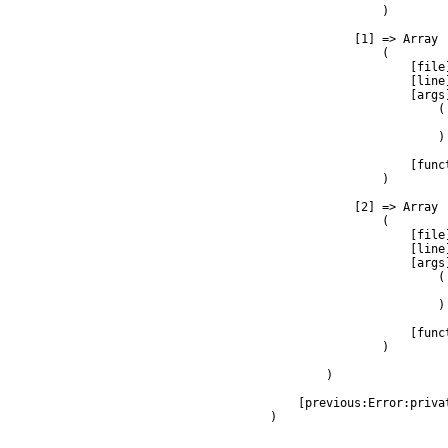
                )

            [1] => Array

                (

                    [file
                    [line]
                    [args]
                        (

                         
                        )

                    [func
                )

            [2] => Array

                (

                    [file
                    [line]
                    [args]
                        (

                         
                        )

                    [func
                )

        )

    [previous:Error:privat