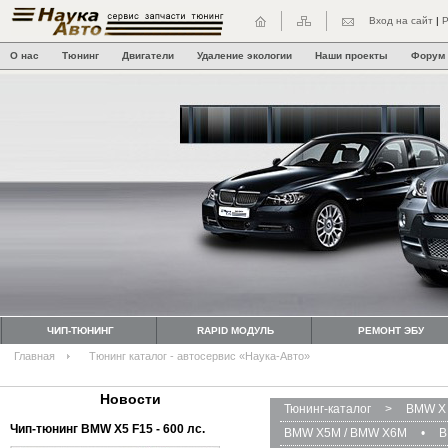
Вход на сайт
|
Р
О нас
Тюнинг
Двигатели
Удаление экологии
Наши проекты
Форум
ЧИП-ТЮНИНГ
RAPID МОДУЛЬ
РЕМОНТ ЭБУ
Главная
Тюнинг каталог - автосервис «Наука-Авто»
Новости
Тюнинг-каталог
>
BMW X 
Чип-тюнинг BMW Х5 F15 - 600 лс.
BMW X5M / BMW X6M
•
B