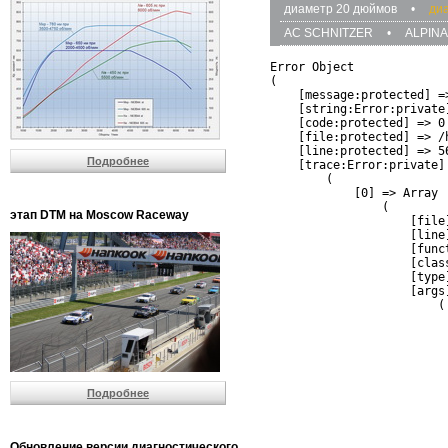
диаметр 20 дюймов
•
ди
AC SCHNITZER
•
ALPINA
Error Object

(

    [message:protected] =
    [string:Error:private]
    [code:protected] => 0

    [file:protected] => /
    [line:protected] => 56
Подробнее
    [trace:Error:private] 
        (

            [0] => Array

                (

этап DTM на Moscow Raceway
                    [file
                    [line]
                    [funct
                    [clas
                    [type]
                    [args]
                        (

                          
                          
                         
                         
                          
Подробнее
                          
                          
                         
                         
Обновление версии диагностического