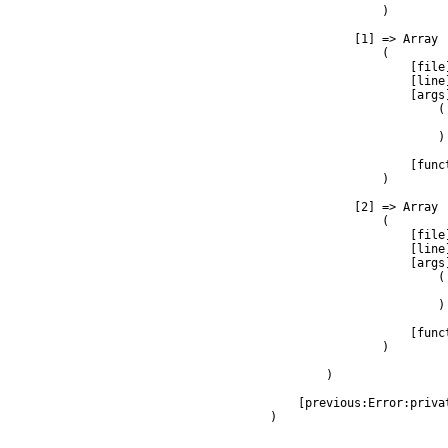
                )

            [1] => Array

                (

                    [file
                    [line]
                    [args]
                        (

                         
                        )

                    [func
                )

            [2] => Array

                (

                    [file
                    [line]
                    [args]
                        (

                         
                        )

                    [func
                )

        )

    [previous:Error:privat