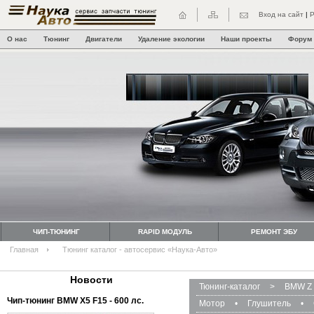
Вход на сайт
|
Р
О нас
Тюнинг
Двигатели
Удаление экологии
Наши проекты
Форум
ЧИП-ТЮНИНГ
RAPID МОДУЛЬ
РЕМОНТ ЭБУ
Главная
Тюнинг каталог - автосервис «Наука-Авто»
Новости
Тюнинг-каталог
>
BMW Z 
Чип-тюнинг BMW Х5 F15 - 600 лс.
Мотор
•
Глушитель
•