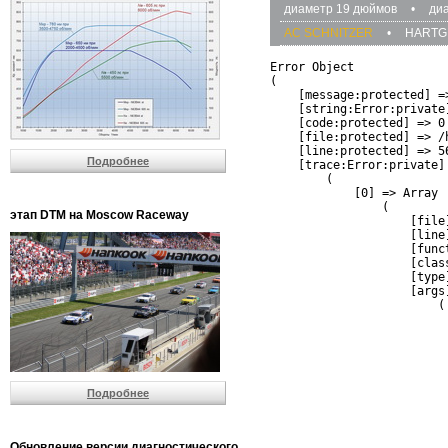
диаметр 19 дюймов
•
ди
AC SCHNITZER
•
HARTG
Error Object

(

    [message:protected] =
    [string:Error:private]
    [code:protected] => 0

    [file:protected] => /
    [line:protected] => 56
Подробнее
    [trace:Error:private] 
        (

            [0] => Array

                (

этап DTM на Moscow Raceway
                    [file
                    [line]
                    [funct
                    [clas
                    [type]
                    [args]
                        (

                          
                          
                         
                         
                          
Подробнее
                          
                          
                         
                         
Обновление версии диагностического