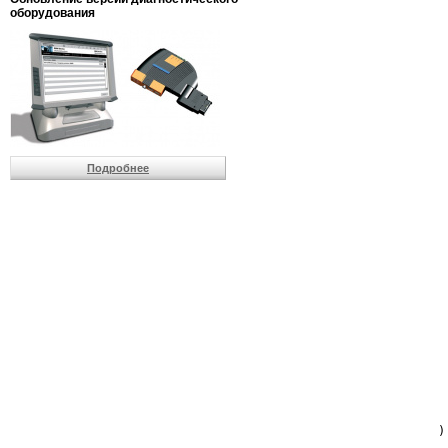
                         
оборудования
                         
                          
                          
                          
                          
                         
                          
                          
                          
Подробнее
                         
                         
                         
                         
                         
                         
                         
                         
                         
                         
                         
                         
                         
                         
                         
                         
                          
                        )
