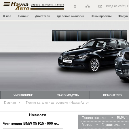
Вход на сайт
|
Р
О нас
Тюнинг
Двигатели
Удаление экологии
Наши проекты
Форум
ЧИП-ТЮНИНГ
RAPID МОДУЛЬ
РЕМОНТ ЭБУ
Главная
Тюнинг каталог - автосервис «Наука-Авто»
Новости
Тюнинг-каталог
>
BMW 1 
Чип-тюнинг BMW Х5 F15 - 600 лс.
Мотор
•
Глушитель
•