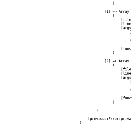
                )

            [1] => Array

                (

                    [file
                    [line]
                    [args]
                        (

                         
                        )

                    [func
                )

            [2] => Array

                (

                    [file
                    [line]
                    [args]
                        (

                         
                        )

                    [func
                )

        )

    [previous:Error:privat