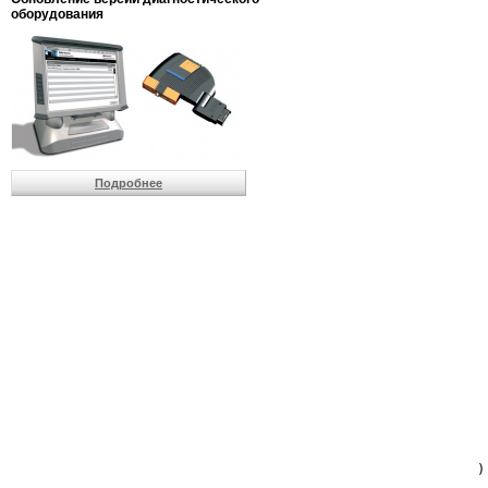
                         
оборудования
                         
                          
                          
                          
                          
                         
                          
                          
                          
Подробнее
                         
                         
                         
                         
                         
                         
                         
                         
                         
                         
                         
                         
                         
                         
                         
                         
                          
                        )
