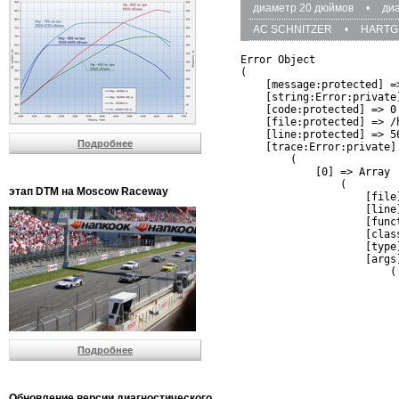
диаметр 20 дюймов
•
ди
AC SCHNITZER
•
HARTG
Error Object

(

    [message:protected] =
    [string:Error:private]
    [code:protected] => 0

    [file:protected] => /
    [line:protected] => 56
Подробнее
    [trace:Error:private] 
        (

            [0] => Array

                (

этап DTM на Moscow Raceway
                    [file
                    [line]
                    [funct
                    [clas
                    [type]
                    [args]
                        (

                          
                          
                         
                         
                          
Подробнее
                          
                          
                         
                         
Обновление версии диагностического