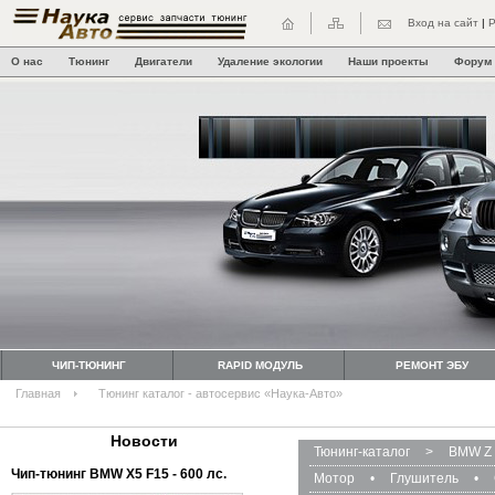
Вход на сайт
|
Р
О нас
Тюнинг
Двигатели
Удаление экологии
Наши проекты
Форум
ЧИП-ТЮНИНГ
RAPID МОДУЛЬ
РЕМОНТ ЭБУ
Главная
Тюнинг каталог - автосервис «Наука-Авто»
Новости
Тюнинг-каталог
>
BMW Z 
Чип-тюнинг BMW Х5 F15 - 600 лс.
Мотор
•
Глушитель
•