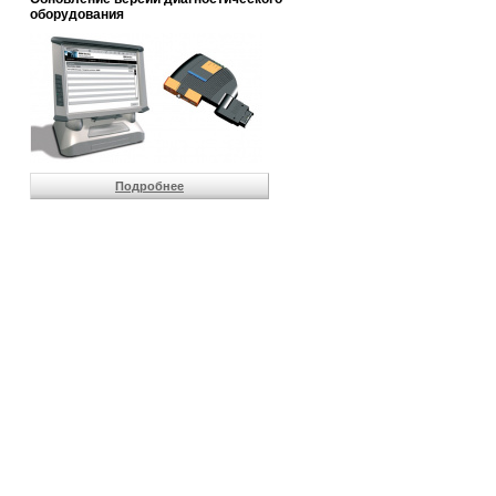
                       
оборудования
                       
                       
                       
                       
                       
                       
                       
                       
                       
Подробнее
                       
                       
                       
                       
                       
                       
                       
                       
                       
                       
                       
                       
                       
                       
                       
                       
                       
                       