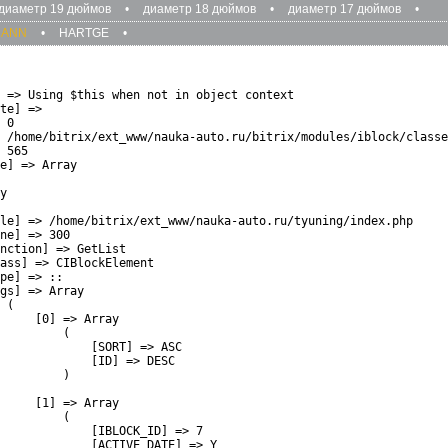
диаметр 19 дюймов
•
диаметр 18 дюймов
•
диаметр 17 дюймов
•
MANN
•
HARTGE
•
 => Using $this when not in object context

te] => 

 0

 /home/bitrix/ext_www/nauka-auto.ru/bitrix/modules/iblock/classe
 565

e] => Array

y

le] => /home/bitrix/ext_www/nauka-auto.ru/tyuning/index.php

ne] => 300

nction] => GetList

ass] => CIBlockElement

pe] => ::

gs] => Array

 (

     [0] => Array

         (

             [SORT] => ASC

             [ID] => DESC

         )

     [1] => Array

         (

             [IBLOCK_ID] => 7

             [ACTIVE_DATE] => Y
