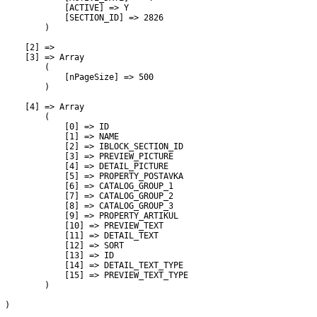
             [ACTIVE] => Y

             [SECTION_ID] => 2826

         )

     [2] => 

     [3] => Array

         (

             [nPageSize] => 500

         )

     [4] => Array

         (

             [0] => ID

             [1] => NAME

             [2] => IBLOCK_SECTION_ID

             [3] => PREVIEW_PICTURE

             [4] => DETAIL_PICTURE

             [5] => PROPERTY_POSTAVKA

             [6] => CATALOG_GROUP_1

             [7] => CATALOG_GROUP_2

             [8] => CATALOG_GROUP_3

             [9] => PROPERTY_ARTIKUL

             [10] => PREVIEW_TEXT

             [11] => DETAIL_TEXT

             [12] => SORT

             [13] => ID

             [14] => DETAIL_TEXT_TYPE

             [15] => PREVIEW_TEXT_TYPE

         )

 )
