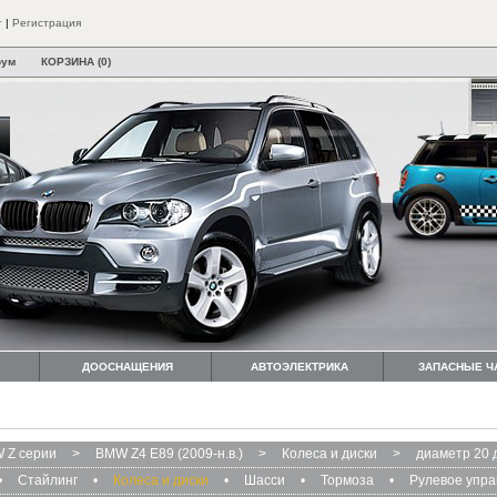
т
|
Регистрация
рум
КОРЗИНА (0)
ДООСНАЩЕНИЯ
АВТОЭЛЕКТРИКА
ЗАПАСНЫЕ Ч
 Z серии
>
BMW Z4 E89 (2009-н.в.)
>
Колеса и диски
>
диаметр 20
•
Стайлинг
•
Колеса и диски
•
Шасси
•
Тормоза
•
Рулевое упр