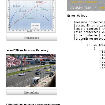
диаметр 20 дюймов
•
AC SCHNITZER
•
HA
Error Object

(

    [message:protected]
    [string:Error:priva
    [code:protected] =>
    [file:protected] =>
    [line:protected] =>
Подробнее
    [trace:Error:privat
        (

            [0] => Arra
                (

этап DTM на Moscow Raceway
                    [fi
                    [li
                    [fu
                    [cl
                    [ty
                    [ar
                       
                       
                       
                       
                       
                       
Подробнее
                       
                       
                       
                       
Обновление версии диагностического