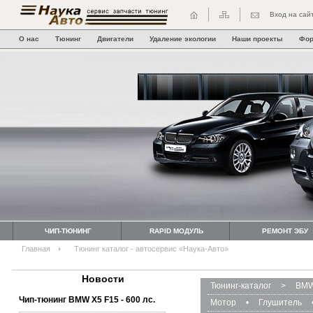
Вход на сай
О нас
Тюнинг
Двигатели
Удаление экологии
Наши проекты
Фо
ЧИП-ТЮНИНГ
RAPID МОДУЛЬ
РЕМОНТ ЭБУ
Главная
Тюнинг каталог - автосервис «Наука-Авто»
Новости
Тюнинг-каталог
>
BMW
Чип-тюнинг BMW Х5 F15 - 600 лс.
Мотор
•
Глушитель