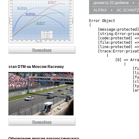
диаметр 20 дюймов
•
ALPINA
•
AC SCHNIT
Error Object

(

    [message:protected]
    [string:Error:priva
    [code:protected] =>
    [file:protected] =>
    [line:protected] =>
Подробнее
    [trace:Error:privat
        (

            [0] => Arra
                (

этап DTM на Moscow Raceway
                    [fi
                    [li
                    [fu
                    [cl
                    [ty
                    [ar
                       
                       
                       
                       
                       
                       
Подробнее
                       
                       
                       
                       
Обновление версии диагностического