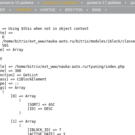
диаметр 19 дюймов
•
диаметр 18 дюймов
•
диаметр 17 дюймов
•
ди
ZER
•
HAMANN
•
HARTGE
•
BREYTON
•
BMW
•
 => Using $this when not in object context

te] => 

 0

 /home/bitrix/ext_www/nauka-auto.ru/bitrix/modules/iblock/classe
 565

e] => Array

y

le] => /home/bitrix/ext_www/nauka-auto.ru/tyuning/index.php

ne] => 300

nction] => GetList

ass] => CIBlockElement

pe] => ::

gs] => Array

 (

     [0] => Array

         (

             [SORT] => ASC

             [ID] => DESC

         )

     [1] => Array

         (

             [IBLOCK_ID] => 7

             [ACTIVE_DATE] => Y
