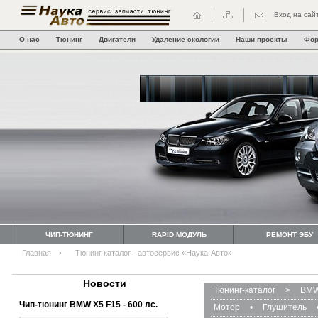
Вход на сай
О нас
Тюнинг
Двигатели
Удаление экологии
Наши проекты
Фо
ЧИП-ТЮНИНГ
RAPID МОДУЛЬ
РЕМОНТ ЭБУ
Главная
Тюнинг каталог - автосервис «Наука-Авто»
Новости
Тюнинг-каталог
>
BMW
Чип-тюнинг BMW Х5 F15 - 600 лс.
Мотор
•
Глушитель