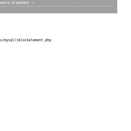
аметр 16 дюймов
•
s/mysql/iblockelement.php
