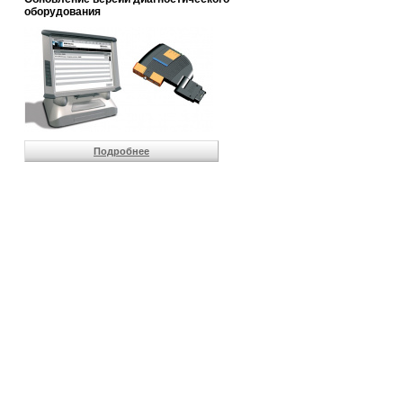
                       
оборудования
                       
                       
                       
                       
                       
                       
                       
                       
                       
Подробнее
                       
                       
                       
                       
                       
                       
                       
                       
                       
                       
                       
                       
                       
                       
                       
                       
                       
                       