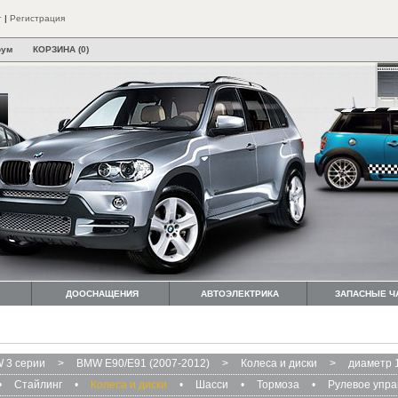
т
|
Регистрация
рум
КОРЗИНА (0)
ДООСНАЩЕНИЯ
АВТОЭЛЕКТРИКА
ЗАПАСНЫЕ Ч
 3 серии
>
BMW E90/E91 (2007-2012)
>
Колеса и диски
>
диаметр 
•
Стайлинг
•
Колеса и диски
•
Шасси
•
Тормоза
•
Рулевое упр