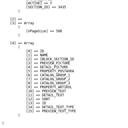
             [ACTIVE] => Y

             [SECTION_ID] => 3435

         )

     [2] => 

     [3] => Array

         (

             [nPageSize] => 500

         )

     [4] => Array

         (

             [0] => ID

             [1] => NAME

             [2] => IBLOCK_SECTION_ID

             [3] => PREVIEW_PICTURE

             [4] => DETAIL_PICTURE

             [5] => PROPERTY_POSTAVKA

             [6] => CATALOG_GROUP_1

             [7] => CATALOG_GROUP_2

             [8] => CATALOG_GROUP_3

             [9] => PROPERTY_ARTIKUL

             [10] => PREVIEW_TEXT

             [11] => DETAIL_TEXT

             [12] => SORT

             [13] => ID

             [14] => DETAIL_TEXT_TYPE

             [15] => PREVIEW_TEXT_TYPE

         )

 )
