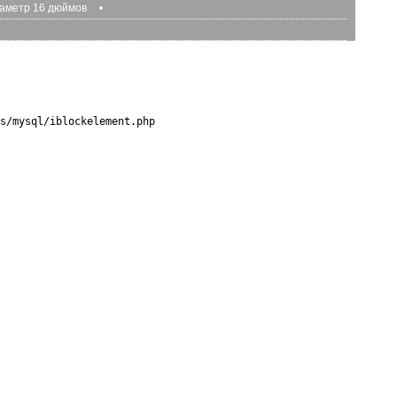
аметр 16 дюймов
•
s/mysql/iblockelement.php
