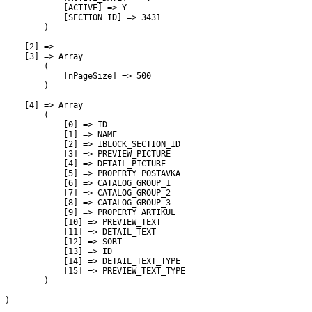
             [ACTIVE] => Y

             [SECTION_ID] => 3431

         )

     [2] => 

     [3] => Array

         (

             [nPageSize] => 500

         )

     [4] => Array

         (

             [0] => ID

             [1] => NAME

             [2] => IBLOCK_SECTION_ID

             [3] => PREVIEW_PICTURE

             [4] => DETAIL_PICTURE

             [5] => PROPERTY_POSTAVKA

             [6] => CATALOG_GROUP_1

             [7] => CATALOG_GROUP_2

             [8] => CATALOG_GROUP_3

             [9] => PROPERTY_ARTIKUL

             [10] => PREVIEW_TEXT

             [11] => DETAIL_TEXT

             [12] => SORT

             [13] => ID

             [14] => DETAIL_TEXT_TYPE

             [15] => PREVIEW_TEXT_TYPE

         )

 )
