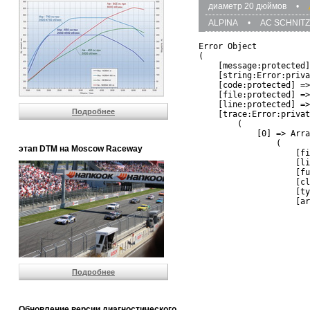
диаметр 20 дюймов
•
ALPINA
•
AC SCHNIT
Error Object

(

    [message:protected]
    [string:Error:priva
    [code:protected] =>
    [file:protected] =>
    [line:protected] =>
Подробнее
    [trace:Error:privat
        (

            [0] => Arra
                (

этап DTM на Moscow Raceway
                    [fi
                    [li
                    [fu
                    [cl
                    [ty
                    [ar
                       
                       
                       
                       
                       
                       
Подробнее
                       
                       
                       
                       
Обновление версии диагностического