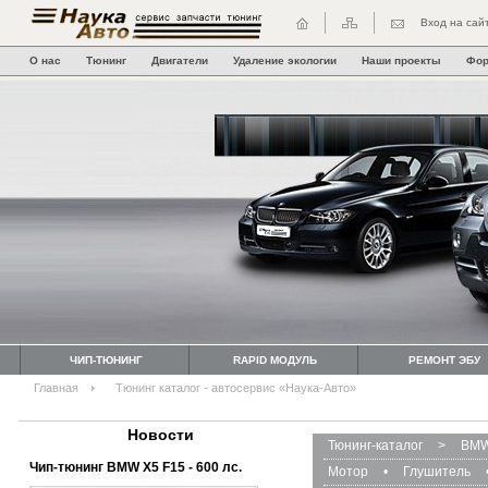
Вход на сай
О нас
Тюнинг
Двигатели
Удаление экологии
Наши проекты
Фо
ЧИП-ТЮНИНГ
RAPID МОДУЛЬ
РЕМОНТ ЭБУ
Главная
Тюнинг каталог - автосервис «Наука-Авто»
Новости
Тюнинг-каталог
>
BMW
Чип-тюнинг BMW Х5 F15 - 600 лс.
Мотор
•
Глушитель