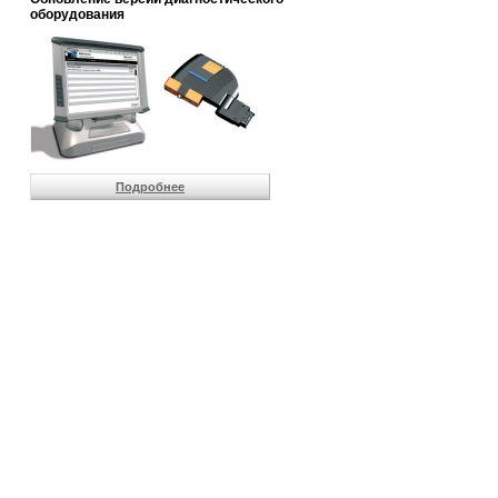
                       
оборудования
                       
                       
                       
                       
                       
                       
                       
                       
                       
Подробнее
                       
                       
                       
                       
                       
                       
                       
                       
                       
                       
                       
                       
                       
                       
                       
                       
                       
                       