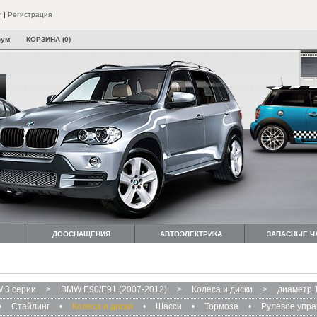
т
|
Регистрация
рум
КОРЗИНА (0)
ДООСНАЩЕНИЯ
АВТОЭЛЕКТРИКА
ЗАПАСНЫЕ Ч
 3 серии
>
BMW E90/E91 (2007-2012)
>
Колеса и диски
>
диаметр 
•
Стайлинг
•
Колеса и диски
•
Шасси
•
Тормоза
•
Рулевое упр