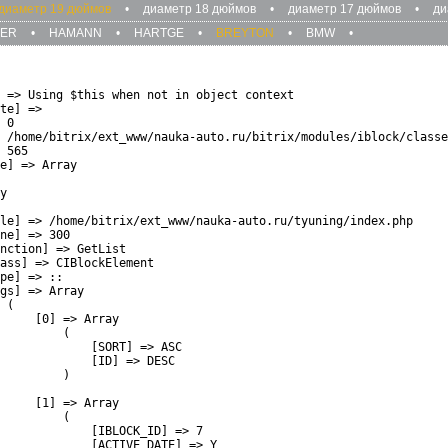
диаметр 19 дюймов
•
диаметр 18 дюймов
•
диаметр 17 дюймов
•
ди
ZER
•
HAMANN
•
HARTGE
•
BREYTON
•
BMW
•
 => Using $this when not in object context

te] => 

 0

 /home/bitrix/ext_www/nauka-auto.ru/bitrix/modules/iblock/classe
 565

e] => Array

y

le] => /home/bitrix/ext_www/nauka-auto.ru/tyuning/index.php

ne] => 300

nction] => GetList

ass] => CIBlockElement

pe] => ::

gs] => Array

 (

     [0] => Array

         (

             [SORT] => ASC

             [ID] => DESC

         )

     [1] => Array

         (

             [IBLOCK_ID] => 7

             [ACTIVE_DATE] => Y
