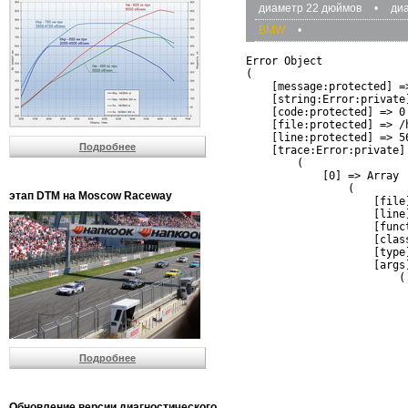
диаметр 22 дюймов
•
ди
BMW
•
Error Object

(

    [message:protected] =
    [string:Error:private]
    [code:protected] => 0

    [file:protected] => /
    [line:protected] => 56
Подробнее
    [trace:Error:private] 
        (

            [0] => Array

                (

этап DTM на Moscow Raceway
                    [file
                    [line]
                    [funct
                    [clas
                    [type]
                    [args]
                        (

                          
                          
                         
                         
                          
Подробнее
                          
                          
                         
                         
Обновление версии диагностического