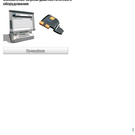
                         
оборудования
                         
                          
                          
                          
                          
                         
                          
                          
                          
Подробнее
                         
                         
                         
                         
                         
                         
                         
                         
                         
                         
                         
                         
                         
                         
                         
                         
                          
                        )
