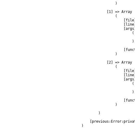
                )

            [1] => Array

                (

                    [file
                    [line]
                    [args]
                        (

                         
                        )

                    [func
                )

            [2] => Array

                (

                    [file
                    [line]
                    [args]
                        (

                         
                        )

                    [func
                )

        )

    [previous:Error:privat