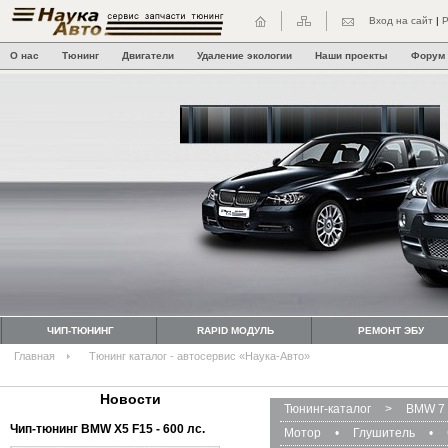
Вход на сайт
|
Р
О нас
Тюнинг
Двигатели
Удаление экологии
Наши проекты
Форум
ЧИП-ТЮНИНГ
RAPID МОДУЛЬ
РЕМОНТ ЭБУ
Главная
Тюнинг каталог - автосервис «Наука-Авто»
Новости
Тюнинг-каталог
>
BMW 7 
Чип-тюнинг BMW Х5 F15 - 600 лс.
Мотор
•
Глушитель
•