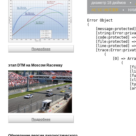
диаметр 18 дюймов
•
AC SCHNITZER
•
HA
Error Object

(

    [message:protected]
    [string:Error:priva
    [code:protected] =>
    [file:protected] =>
    [line:protected] =>
Подробнее
    [trace:Error:privat
        (

            [0] => Arra
                (

этап DTM на Moscow Raceway
                    [fi
                    [li
                    [fu
                    [cl
                    [ty
                    [ar
                       
                       
                       
                       
                       
                       
Подробнее
                       
                       
                       
                       
Обновление версии диагностического