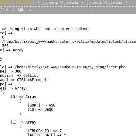
диаметр 17 дюймов
•
диаметр 16 дюймов
•
диаметр 15 дюймов
•
MANN
•
MINI
•
 => Using $this when not in object context

te] => 

 0

 /home/bitrix/ext_www/nauka-auto.ru/bitrix/modules/iblock/classe
 565

e] => Array

y

le] => /home/bitrix/ext_www/nauka-auto.ru/tyuning/index.php

ne] => 300

nction] => GetList

ass] => CIBlockElement

pe] => ::

gs] => Array

 (

     [0] => Array

         (

             [SORT] => ASC

             [ID] => DESC

         )

     [1] => Array

         (

             [IBLOCK_ID] => 7

             [ACTIVE_DATE] => Y
