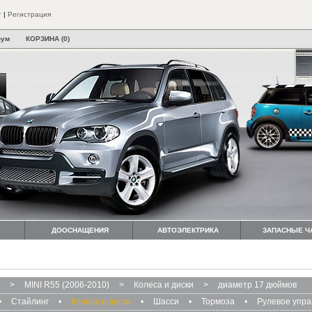
т
|
Регистрация
рум
КОРЗИНА (0)
ДООСНАЩЕНИЯ
АВТОЭЛЕКТРИКА
ЗАПАСНЫЕ Ч
>
MINI R55 (2006-2010)
>
Колеса и диски
>
диаметр 17 дюймов
•
Стайлинг
•
Колеса и диски
•
Шасси
•
Тормоза
•
Рулевое упр