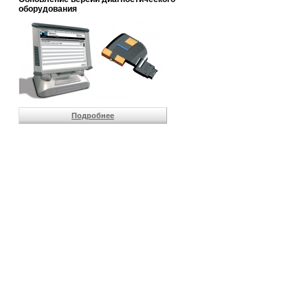
                       
оборудования
                       
                       
                       
                       
                       
                       
                       
                       
                       
Подробнее
                       
                       
                       
                       
                       
                       
                       
                       
                       
                       
                       
                       
                       
                       
                       
                       
                       
                       