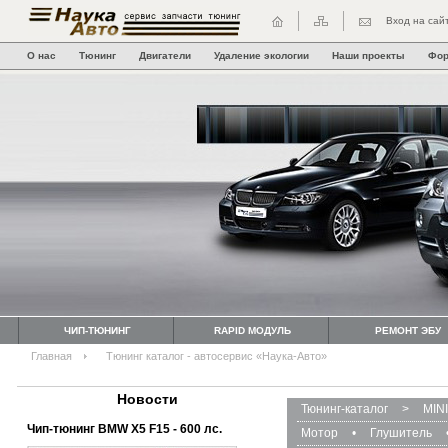
Вход на сай
О нас
Тюнинг
Двигатели
Удаление экологии
Наши проекты
Фо
ЧИП-ТЮНИНГ
RAPID МОДУЛЬ
РЕМОНТ ЭБУ
Главная
Тюнинг каталог - автосервис «Наука-Авто»
Новости
Тюнинг-каталог
>
MINI
Чип-тюнинг BMW Х5 F15 - 600 лс.
Мотор
•
Глушитель