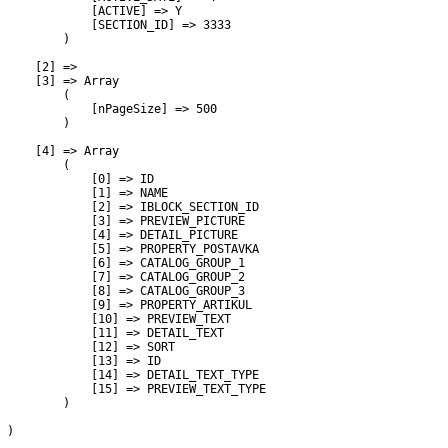
             [ACTIVE] => Y

             [SECTION_ID] => 3333

         )

     [2] => 

     [3] => Array

         (

             [nPageSize] => 500

         )

     [4] => Array

         (

             [0] => ID

             [1] => NAME

             [2] => IBLOCK_SECTION_ID

             [3] => PREVIEW_PICTURE

             [4] => DETAIL_PICTURE

             [5] => PROPERTY_POSTAVKA

             [6] => CATALOG_GROUP_1

             [7] => CATALOG_GROUP_2

             [8] => CATALOG_GROUP_3

             [9] => PROPERTY_ARTIKUL

             [10] => PREVIEW_TEXT

             [11] => DETAIL_TEXT

             [12] => SORT

             [13] => ID

             [14] => DETAIL_TEXT_TYPE

             [15] => PREVIEW_TEXT_TYPE

         )

 )
