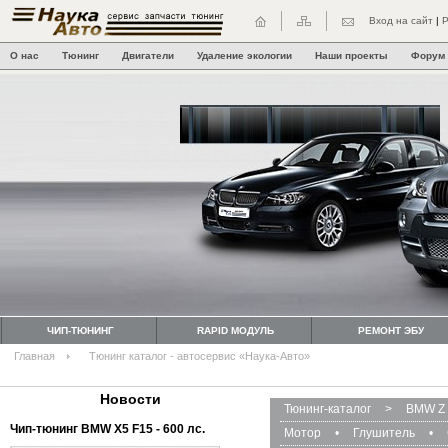
Вход на сайт
|
Р
О нас
Тюнинг
Двигатели
Удаление экологии
Наши проекты
Форум
ЧИП-ТЮНИНГ
RAPID МОДУЛЬ
РЕМОНТ ЭБУ
Главная
Тюнинг каталог - автосервис «Наука-Авто»
Новости
Тюнинг-каталог
>
BMW Z 
Чип-тюнинг BMW Х5 F15 - 600 лс.
Мотор
•
Глушитель
•