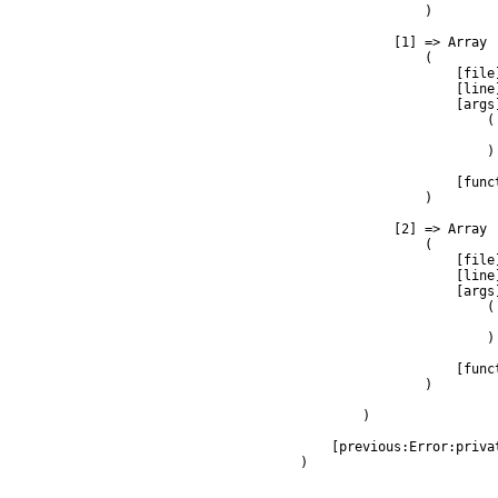
                )

            [1] => Array

                (

                    [file
                    [line]
                    [args]
                        (

                         
                        )

                    [func
                )

            [2] => Array

                (

                    [file
                    [line]
                    [args]
                        (

                         
                        )

                    [func
                )

        )

    [previous:Error:privat