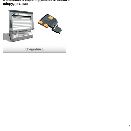
                         
оборудования
                         
                          
                          
                          
                          
                         
                          
                          
                          
Подробнее
                         
                         
                         
                         
                         
                         
                         
                         
                         
                         
                         
                         
                         
                         
                         
                         
                          
                        )
