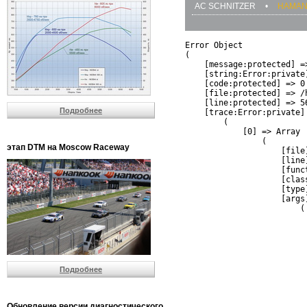
AC SCHNITZER
•
HAMA
Error Object

(

    [message:protected] =
    [string:Error:private]
    [code:protected] => 0

    [file:protected] => /
    [line:protected] => 56
Подробнее
    [trace:Error:private] 
        (

            [0] => Array

                (

этап DTM на Moscow Raceway
                    [file
                    [line]
                    [funct
                    [clas
                    [type]
                    [args]
                        (

                          
                          
                         
                         
                          
Подробнее
                          
                          
                         
                         
Обновление версии диагностического