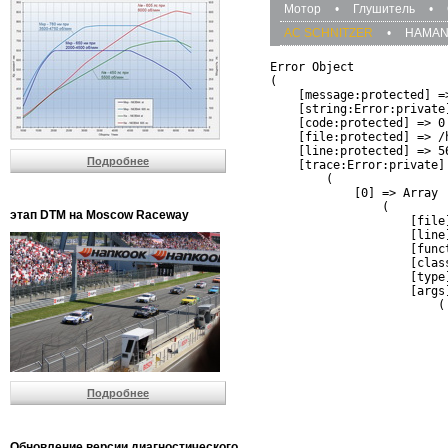
Мотор
•
Глушитель
•
AC SCHNITZER
•
HAMA
Error Object

(

    [message:protected] =
    [string:Error:private]
    [code:protected] => 0

    [file:protected] => /
    [line:protected] => 56
Подробнее
    [trace:Error:private] 
        (

            [0] => Array

                (

этап DTM на Moscow Raceway
                    [file
                    [line]
                    [funct
                    [clas
                    [type]
                    [args]
                        (

                          
                          
                         
                         
                          
Подробнее
                          
                          
                         
                         
Обновление версии диагностического