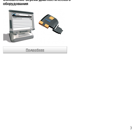
                         
оборудования
                         
                          
                          
                          
                          
                         
                          
                          
                          
Подробнее
                         
                         
                         
                         
                         
                         
                         
                         
                         
                         
                         
                         
                         
                         
                         
                         
                          
                        )
