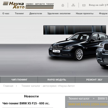
Вход на сайт
|
Р
О нас
Тюнинг
Двигатели
Удаление экологии
Наши проекты
Форум
ЧИП-ТЮНИНГ
RAPID МОДУЛЬ
РЕМОНТ ЭБУ
Главная
Тюнинг каталог - автосервис «Наука-Авто»
Новости
Тюнинг-каталог
>
BMW 5 
Чип-тюнинг BMW Х5 F15 - 600 лс.
BMW M5 E60/61 (2004-2009)