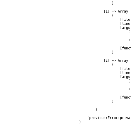
                )

            [1] => Array

                (

                    [file
                    [line]
                    [args]
                        (

                         
                        )

                    [func
                )

            [2] => Array

                (

                    [file
                    [line]
                    [args]
                        (

                         
                        )

                    [func
                )

        )

    [previous:Error:privat