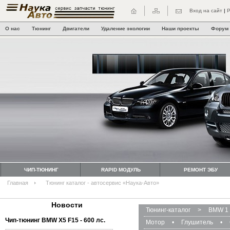
Вход на сайт
|
Р
О нас
Тюнинг
Двигатели
Удаление экологии
Наши проекты
Форум
ЧИП-ТЮНИНГ
RAPID МОДУЛЬ
РЕМОНТ ЭБУ
Главная
Тюнинг каталог - автосервис «Наука-Авто»
Новости
Тюнинг-каталог
>
BMW 1 
Чип-тюнинг BMW Х5 F15 - 600 лс.
Мотор
•
Глушитель
•