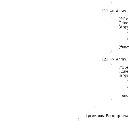
                )

            [1] => Array

                (

                    [file
                    [line]
                    [args]
                        (

                         
                        )

                    [func
                )

            [2] => Array

                (

                    [file
                    [line]
                    [args]
                        (

                         
                        )

                    [func
                )

        )

    [previous:Error:privat