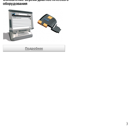
                         
оборудования
                         
                          
                          
                          
                          
                         
                          
                          
                          
Подробнее
                         
                         
                         
                         
                         
                         
                         
                         
                         
                         
                         
                         
                         
                         
                         
                         
                          
                        )
