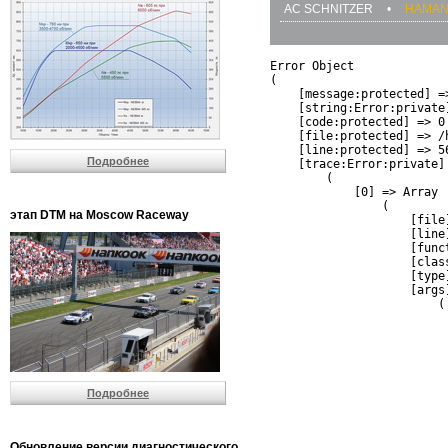
AC SCHNITZER
•
HAMA
Error Object

(

    [message:protected] =
    [string:Error:private]
    [code:protected] => 0

    [file:protected] => /
    [line:protected] => 56
Подробнее
    [trace:Error:private] 
        (

            [0] => Array

                (

этап DTM на Moscow Raceway
                    [file
                    [line]
                    [funct
                    [clas
                    [type]
                    [args]
                        (

                          
                          
                         
                         
                          
Подробнее
                          
                          
                         
                         
Обновление версии диагностического