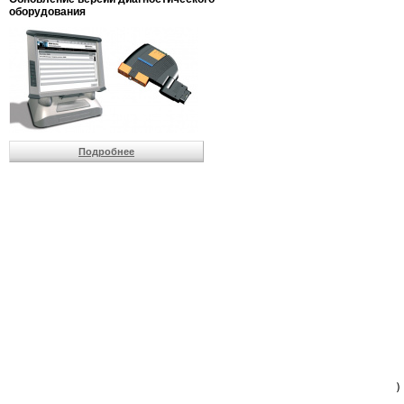
                         
оборудования
                         
                          
                          
                          
                          
                         
                          
                          
                          
Подробнее
                         
                         
                         
                         
                         
                         
                         
                         
                         
                         
                         
                         
                         
                         
                         
                         
                          
                        )
