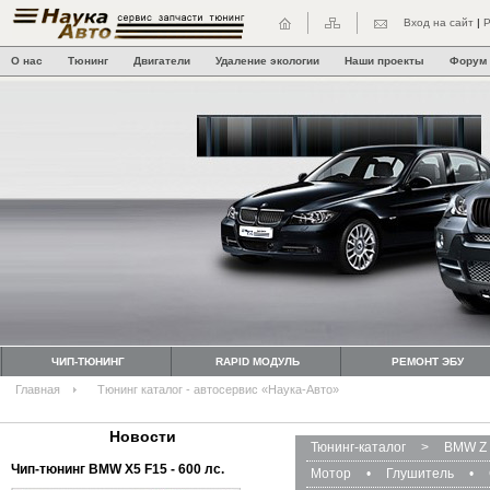
Вход на сайт
|
Р
О нас
Тюнинг
Двигатели
Удаление экологии
Наши проекты
Форум
ЧИП-ТЮНИНГ
RAPID МОДУЛЬ
РЕМОНТ ЭБУ
Главная
Тюнинг каталог - автосервис «Наука-Авто»
Новости
Тюнинг-каталог
>
BMW Z 
Чип-тюнинг BMW Х5 F15 - 600 лс.
Мотор
•
Глушитель
•