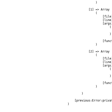
                )

            [1] => Array

                (

                    [file
                    [line]
                    [args]
                        (

                         
                        )

                    [func
                )

            [2] => Array

                (

                    [file
                    [line]
                    [args]
                        (

                         
                        )

                    [func
                )

        )

    [previous:Error:privat