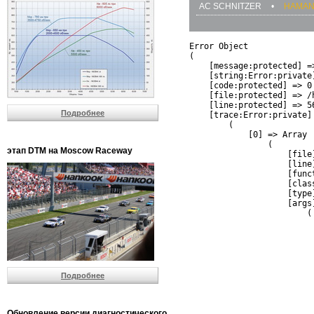
AC SCHNITZER
•
HAMA
Error Object

(

    [message:protected] =
    [string:Error:private]
    [code:protected] => 0

    [file:protected] => /
    [line:protected] => 56
Подробнее
    [trace:Error:private] 
        (

            [0] => Array

                (

этап DTM на Moscow Raceway
                    [file
                    [line]
                    [funct
                    [clas
                    [type]
                    [args]
                        (

                          
                          
                         
                         
                          
Подробнее
                          
                          
                         
                         
Обновление версии диагностического