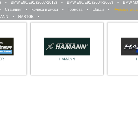
)
•
BMW E90/E91 (2007-2012)
•
BMW E90/Е91 (2004-2007)
•
BMW M3
•
Стайлинг
•
Колеса и диски
•
Тормоза
•
Шасси
•
Рулевое упр
MANN
•
HARTGE
•
ER
HAMANN