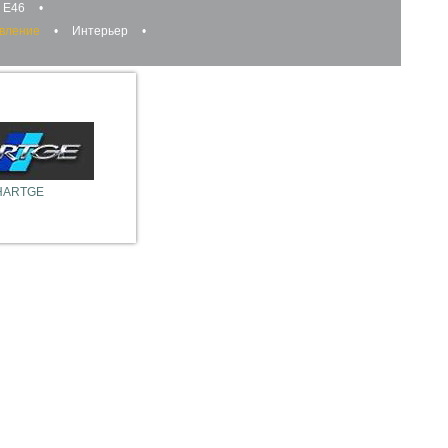
 E46
•
авление
•
Интерьер
•
HARTGE