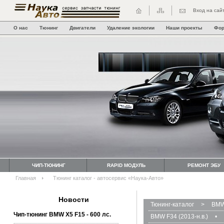
Вход на сай
О нас
Тюнинг
Двигатели
Удаление экологии
Наши проекты
Фо
ЧИП-ТЮНИНГ
RAPID МОДУЛЬ
РЕМОНТ ЭБУ
Главная
Тюнинг каталог - автосервис «Наука-Авто»
Новости
Тюнинг-каталог
>
BMW
Чип-тюнинг BMW Х5 F15 - 600 лс.
BMW F34 (2013-н.в.)
•