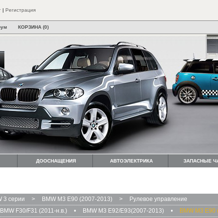
т
|
Регистрация
рум
КОРЗИНА (0)
ДООСНАЩЕНИЯ
АВТОЭЛЕКТРИКА
ЗАПАСНЫЕ Ч
 3 серии
>
BMW M3 E90 (2007-2013)
>
Рулевое управление
BMW F30/F31 (2011-н.в.)
•
BMW M3 E92/E93(2007-2013)
•
BMW M3 E90 