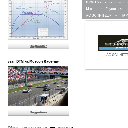
BMW E92/E93 (2006-2010
Мотор
•
Глушитель
AC SCHNITZER
•
HA
Подробнее
AC SCHNITZ
этап DTM на Moscow Raceway
Подробнее
Обновление версии диагностического