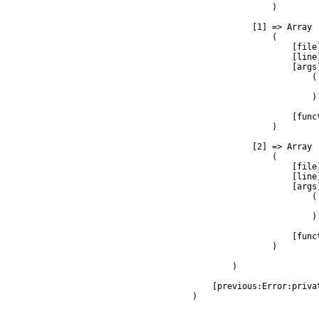
                )

            [1] => Array

                (

                    [file
                    [line]
                    [args]
                        (

                         
                        )

                    [func
                )

            [2] => Array

                (

                    [file
                    [line]
                    [args]
                        (

                         
                        )

                    [func
                )

        )

    [previous:Error:privat