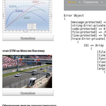
Мотор
•
Глушитель
•
Error Object

(

    [message:protected] =
    [string:Error:private]
    [code:protected] => 0

    [file:protected] => /
    [line:protected] => 56
Подробнее
    [trace:Error:private] 
        (

            [0] => Array

                (

этап DTM на Moscow Raceway
                    [file
                    [line]
                    [funct
                    [clas
                    [type]
                    [args]
                        (

                          
                          
                         
                         
                          
Подробнее
                          
                          
                         
                         
Обновление версии диагностического