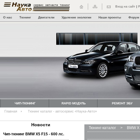
Вход на сайт
|
Р
О нас
Тюнинг
Двигатели
Удаление экологии
Наши проекты
Форум
ЧИП-ТЮНИНГ
RAPID МОДУЛЬ
РЕМОНТ ЭБУ
Главная
Тюнинг каталог - автосервис «Наука-Авто»
Новости
Тюнинг-каталог
>
BMW X 
Чип-тюнинг BMW Х5 F15 - 600 лс.