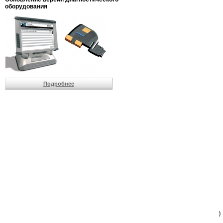
                         
оборудования
                         
                          
                          
                          
                          
                         
                          
                          
                          
Подробнее
                         
                         
                         
                         
                         
                         
                         
                         
                         
                         
                         
                         
                         
                         
                         
                         
                          
                        )
