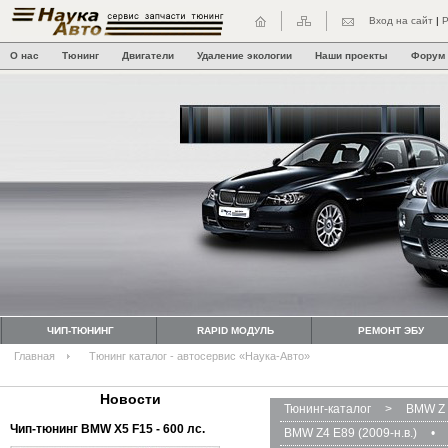
Вход на сайт
|
Р
О нас
Тюнинг
Двигатели
Удаление экологии
Наши проекты
Форум
ЧИП-ТЮНИНГ
RAPID МОДУЛЬ
РЕМОНТ ЭБУ
Главная
Тюнинг каталог - автосервис «Наука-Авто»
Новости
Тюнинг-каталог
>
BMW Z 
Чип-тюнинг BMW Х5 F15 - 600 лс.
BMW Z4 E89 (2009-н.в.)
•