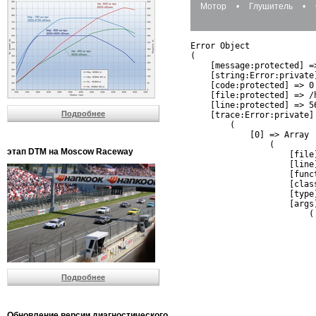
Мотор
•
Глушитель
•
Error Object

(

    [message:protected] =
    [string:Error:private]
    [code:protected] => 0

    [file:protected] => /
    [line:protected] => 56
Подробнее
    [trace:Error:private] 
        (

            [0] => Array

                (

этап DTM на Moscow Raceway
                    [file
                    [line]
                    [funct
                    [clas
                    [type]
                    [args]
                        (

                          
                          
                         
                         
                          
Подробнее
                          
                          
                         
                         
Обновление версии диагностического