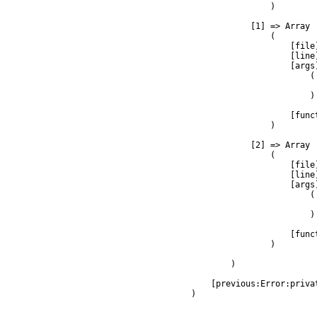
                )

            [1] => Array

                (

                    [file
                    [line]
                    [args]
                        (

                         
                        )

                    [func
                )

            [2] => Array

                (

                    [file
                    [line]
                    [args]
                        (

                         
                        )

                    [func
                )

        )

    [previous:Error:privat