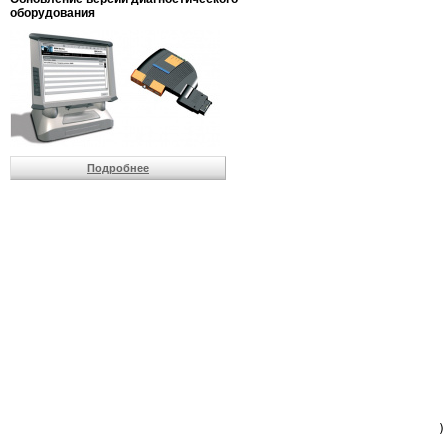
                         
оборудования
                         
                          
                          
                          
                          
                         
                          
                          
                          
Подробнее
                         
                         
                         
                         
                         
                         
                         
                         
                         
                         
                         
                         
                         
                         
                         
                         
                          
                        )
