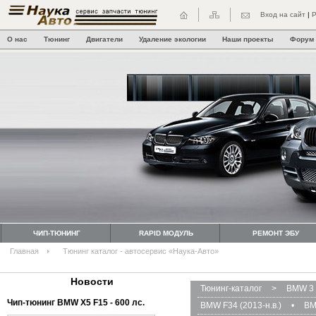
Вход на сайт
|
Р
О нас
Тюнинг
Двигатели
Удаление экологии
Наши проекты
Форум
ЧИП-ТЮНИНГ
RAPID МОДУЛЬ
РЕМОНТ ЭБУ
Главная
Тюнинг каталог - автосервис «Наука-Авто»
Новости
Тюнинг-каталог
>
BMW 3 
Чип-тюнинг BMW Х5 F15 - 600 лс.
BMW F34 (2013-н.в.)
•
BM