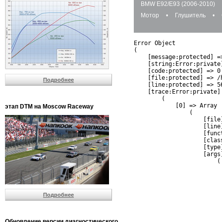
BMW E92/E93 (2006-2010)
Мотор
•
Глушитель
•
Error Object

(

    [message:protected] =
    [string:Error:private]
    [code:protected] => 0

    [file:protected] => /
Подробнее
    [line:protected] => 56
    [trace:Error:private] 
        (

            [0] => Array

этап DTM на Moscow Raceway
                (

                    [file
                    [line]
                    [funct
                    [clas
                    [type]
                    [args]
                        (

                          
                          
                         
                         
Подробнее
                          
                          
                          
Обновление версии диагностического