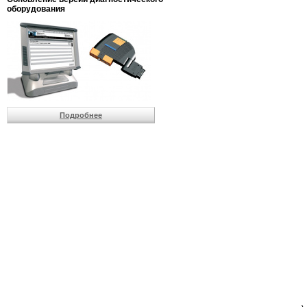
                         
оборудования
                         
                         
                         
                          
                          
                          
                          
                         
                          
Подробнее
                          
                          
                         
                         
                         
                         
                         
                         
                         
                         
                         
                         
                         
                         
                         
                         
                         
                         
                          