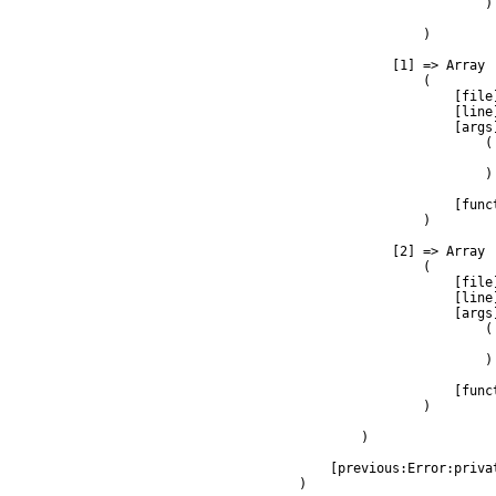
                        )

                )

            [1] => Array

                (

                    [file
                    [line]
                    [args]
                        (

                         
                        )

                    [func
                )

            [2] => Array

                (

                    [file
                    [line]
                    [args]
                        (

                         
                        )

                    [func
                )

        )

    [previous:Error:privat