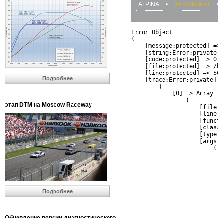
ALPINA
•
AC-Schnitzer
Error Object

(

    [message:protected] =
    [string:Error:private]
    [code:protected] => 0

    [file:protected] => /
    [line:protected] => 56
Подробнее
    [trace:Error:private] 
        (

            [0] => Array

                (

этап DTM на Moscow Raceway
                    [file
                    [line]
                    [funct
                    [clas
                    [type]
                    [args]
                        (

                          
                          
                         
                         
                          
Подробнее
                          
                          
                         
                         
Обновление версии диагностического