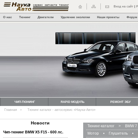
Вход на сайт
|
Р
О нас
Тюнинг
Двигатели
Удаление экологии
Наши проекты
Форум
ЧИП-ТЮНИНГ
RAPID МОДУЛЬ
РЕМОНТ ЭБУ
Главная
Тюнинг каталог - автосервис «Наука-Авто»
Новости
Тюнинг-каталог
>
BMW 7 
Чип-тюнинг BMW Х5 F15 - 600 лс.
Мотор
•
Глушитель
•