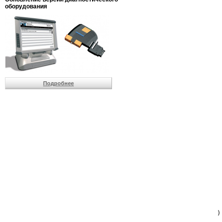
                         
оборудования
                         
                          
                          
                          
                          
                         
                          
                          
                          
Подробнее
                         
                         
                         
                         
                         
                         
                         
                         
                         
                         
                         
                         
                         
                         
                         
                         
                          
                        )
