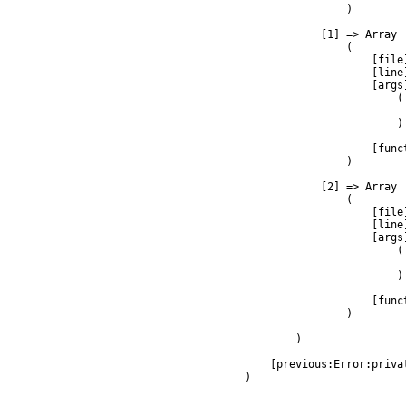
                )

            [1] => Array

                (

                    [file
                    [line]
                    [args]
                        (

                         
                        )

                    [func
                )

            [2] => Array

                (

                    [file
                    [line]
                    [args]
                        (

                         
                        )

                    [func
                )

        )

    [previous:Error:privat