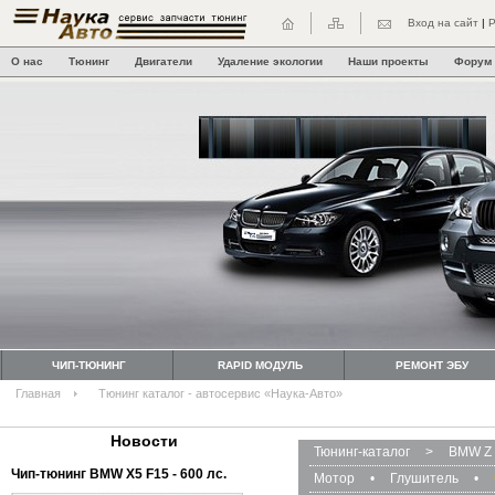
Вход на сайт
|
Р
О нас
Тюнинг
Двигатели
Удаление экологии
Наши проекты
Форум
ЧИП-ТЮНИНГ
RAPID МОДУЛЬ
РЕМОНТ ЭБУ
Главная
Тюнинг каталог - автосервис «Наука-Авто»
Новости
Тюнинг-каталог
>
BMW Z 
Чип-тюнинг BMW Х5 F15 - 600 лс.
Мотор
•
Глушитель
•