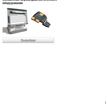
                         
оборудования
                         
                          
                          
                          
                          
                         
                          
                          
                          
Подробнее
                         
                         
                         
                         
                         
                         
                         
                         
                         
                         
                         
                         
                         
                         
                         
                         
                          
                        )
