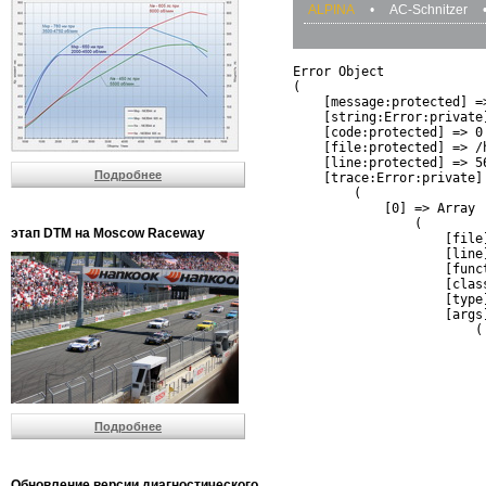
ALPINA
•
AC-Schnitzer
Error Object

(

    [message:protected] =
    [string:Error:private]
    [code:protected] => 0

    [file:protected] => /
    [line:protected] => 56
Подробнее
    [trace:Error:private] 
        (

            [0] => Array

                (

этап DTM на Moscow Raceway
                    [file
                    [line]
                    [funct
                    [clas
                    [type]
                    [args]
                        (

                          
                          
                         
                         
                          
Подробнее
                          
                          
                         
                         
Обновление версии диагностического