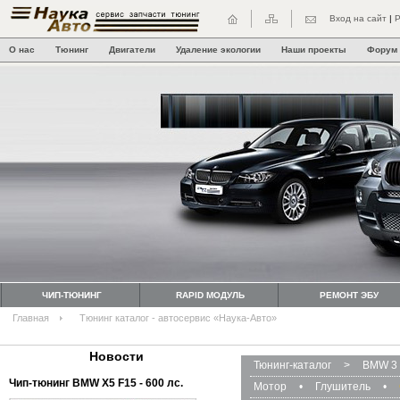
Вход на сайт
|
Р
О нас
Тюнинг
Двигатели
Удаление экологии
Наши проекты
Форум
ЧИП-ТЮНИНГ
RAPID МОДУЛЬ
РЕМОНТ ЭБУ
Главная
Тюнинг каталог - автосервис «Наука-Авто»
Новости
Тюнинг-каталог
>
BMW 3 
Чип-тюнинг BMW Х5 F15 - 600 лс.
Мотор
•
Глушитель
•