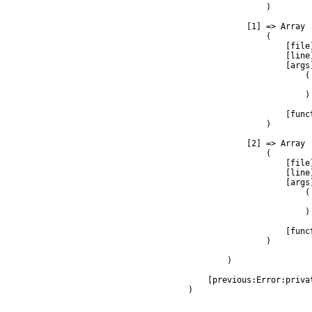
                )

            [1] => Array

                (

                    [file
                    [line]
                    [args]
                        (

                         
                        )

                    [func
                )

            [2] => Array

                (

                    [file
                    [line]
                    [args]
                        (

                         
                        )

                    [func
                )

        )

    [previous:Error:privat