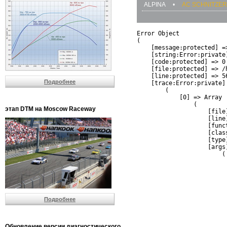
ALPINA
•
AC SCHNITZER
Error Object

(

    [message:protected] =
    [string:Error:private]
    [code:protected] => 0

    [file:protected] => /
    [line:protected] => 56
Подробнее
    [trace:Error:private] 
        (

            [0] => Array

                (

этап DTM на Moscow Raceway
                    [file
                    [line]
                    [funct
                    [clas
                    [type]
                    [args]
                        (

                          
                          
                         
                         
                          
Подробнее
                          
                          
                         
                         
Обновление версии диагностического