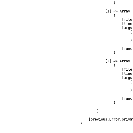
                )

            [1] => Array

                (

                    [file
                    [line]
                    [args]
                        (

                         
                        )

                    [func
                )

            [2] => Array

                (

                    [file
                    [line]
                    [args]
                        (

                         
                        )

                    [func
                )

        )

    [previous:Error:privat