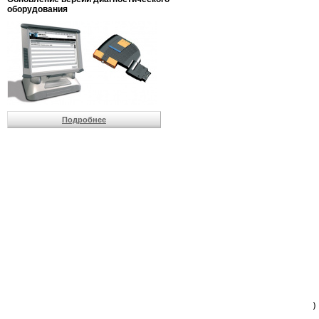
                         
оборудования
                         
                          
                          
                          
                          
                         
                          
                          
                          
Подробнее
                         
                         
                         
                         
                         
                         
                         
                         
                         
                         
                         
                         
                         
                         
                         
                         
                          
                        )
