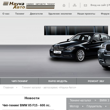
Вход на сайт
|
Р
О нас
Тюнинг
Двигатели
Удаление экологии
Наши проекты
Форум
ЧИП-ТЮНИНГ
RAPID МОДУЛЬ
РЕМОНТ ЭБУ
Главная
Тюнинг каталог - автосервис «Наука-Авто»
Новости
Тюнинг-каталог
>
BMW 3 
Чип-тюнинг BMW Х5 F15 - 600 лс.
Мотор
•
Глушитель
•