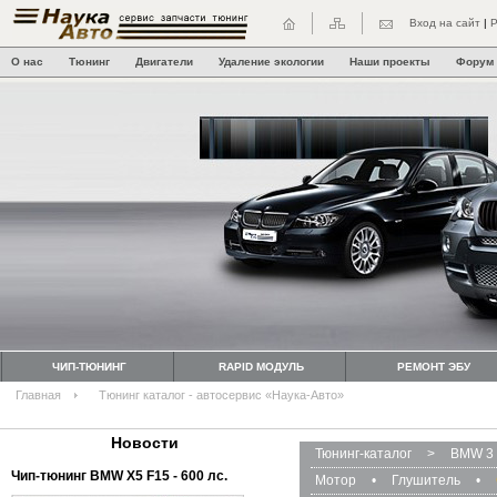
Вход на сайт
|
Р
О нас
Тюнинг
Двигатели
Удаление экологии
Наши проекты
Форум
ЧИП-ТЮНИНГ
RAPID МОДУЛЬ
РЕМОНТ ЭБУ
Главная
Тюнинг каталог - автосервис «Наука-Авто»
Новости
Тюнинг-каталог
>
BMW 3 
Чип-тюнинг BMW Х5 F15 - 600 лс.
Мотор
•
Глушитель
•