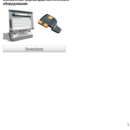
                         
оборудования
                         
                          
                          
                          
                          
                         
                          
                          
                          
Подробнее
                         
                         
                         
                         
                         
                         
                         
                         
                         
                         
                         
                         
                         
                         
                         
                         
                          
                        )
