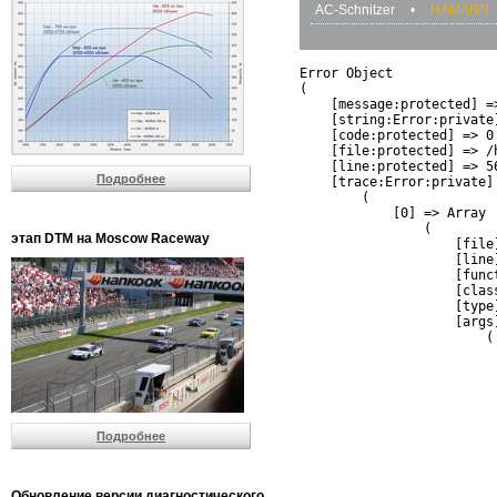
AC-Schnitzer
•
HAMANN
Error Object

(

    [message:protected] =
    [string:Error:private]
    [code:protected] => 0

    [file:protected] => /
    [line:protected] => 56
Подробнее
    [trace:Error:private] 
        (

            [0] => Array

                (

этап DTM на Moscow Raceway
                    [file
                    [line]
                    [funct
                    [clas
                    [type]
                    [args]
                        (

                          
                          
                         
                         
                          
Подробнее
                          
                          
                         
                         
Обновление версии диагностического