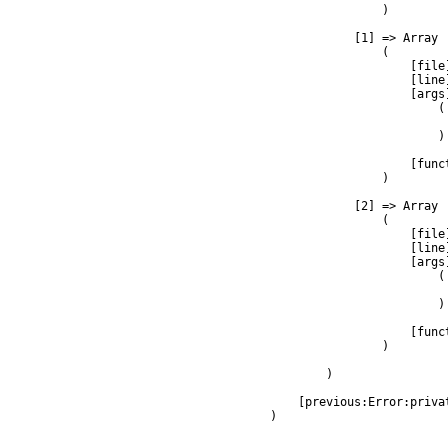
                )

            [1] => Array

                (

                    [file
                    [line]
                    [args]
                        (

                         
                        )

                    [func
                )

            [2] => Array

                (

                    [file
                    [line]
                    [args]
                        (

                         
                        )

                    [func
                )

        )

    [previous:Error:privat