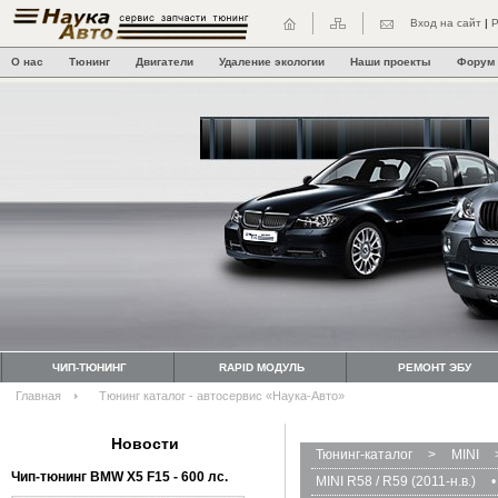
Вход на сайт
|
Р
О нас
Тюнинг
Двигатели
Удаление экологии
Наши проекты
Форум
ЧИП-ТЮНИНГ
RAPID МОДУЛЬ
РЕМОНТ ЭБУ
Главная
Тюнинг каталог - автосервис «Наука-Авто»
Новости
Тюнинг-каталог
>
MINI
Чип-тюнинг BMW Х5 F15 - 600 лс.
MINI R58 / R59 (2011-н.в.)
•