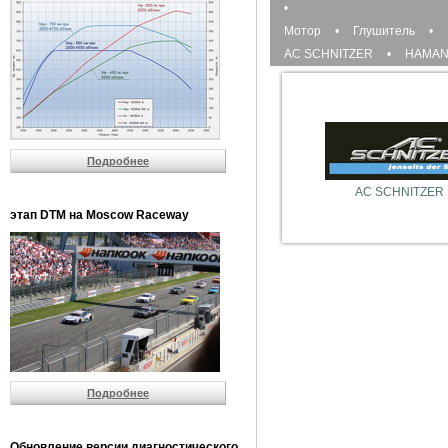
•
Мотор
•
Глушитель
•
AC SCHNITZER
•
HAMA
Подробнее
AC SCHNITZER
этап DTM на Moscow Raceway
Подробнее
Обновление версии диагностического