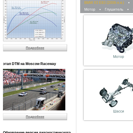
BMW X3 E83 (2006-н.в.)
•
Мотор
•
Глушитель
•
Подробнее
Мотор
этап DTM на Moscow Raceway
Шасси
Подробнее
Обновление версии диагностического