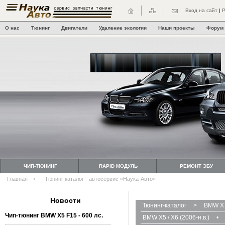
Вход на сайт
|
Р
О нас
Тюнинг
Двигатели
Удаление экологии
Наши проекты
Форум
ЧИП-ТЮНИНГ
RAPID МОДУЛЬ
РЕМОНТ ЭБУ
Главная
Тюнинг каталог - автосервис «Наука-Авто»
Новости
Тюнинг-каталог
>
BMW X 
Чип-тюнинг BMW Х5 F15 - 600 лс.
BMW X5 / X6 (2006-н.в.)
•