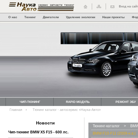
Вход на сай
О нас
Тюнинг
Двигатели
Удаление экологии
Наши проекты
Фо
ЧИП-ТЮНИНГ
RAPID МОДУЛЬ
РЕМОНТ ЭБУ
Главная
Тюнинг каталог - автосервис «Наука-Авто»
Новости
Тюнинг-каталог
>
BMW
Чип-тюнинг BMW Х5 F15 - 600 лс.
BMW F10-F11 (2009-н.в.)