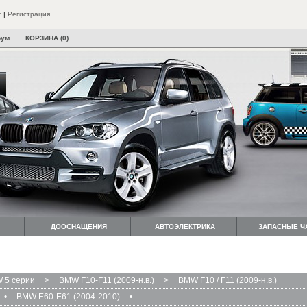
т
|
Регистрация
рум
КОРЗИНА (0)
ДООСНАЩЕНИЯ
АВТОЭЛЕКТРИКА
ЗАПАСНЫЕ Ч
 5 серии
>
BMW F10-F11 (2009-н.в.)
>
BMW F10 / F11 (2009-н.в.)
•
BMW E60-E61 (2004-2010)
•