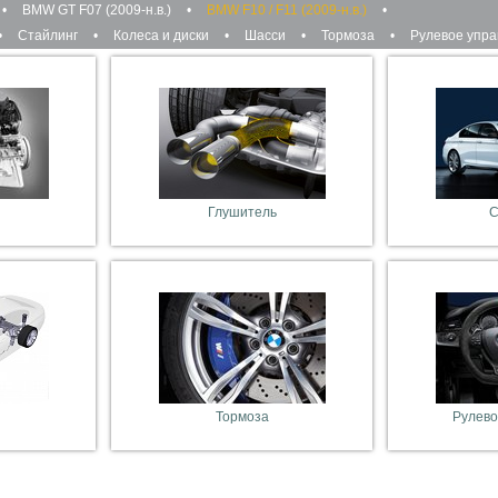
•
BMW GT F07 (2009-н.в.)
•
BMW F10 / F11 (2009-н.в.)
•
•
Стайлинг
•
Колеса и диски
•
Шасси
•
Тормоза
•
Рулевое упр
Глушитель
С
Тормоза
Рулево