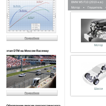
BMW M5 F10 (2010-н.в.)
Мотор
•
Глушитель
Подробнее
Мотор
этап DTM на Moscow Raceway
Шасси
Подробнее
Обновление версии диагностического