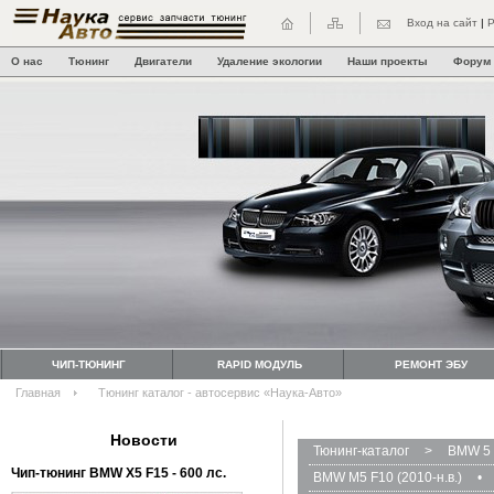
Вход на сайт
|
Р
О нас
Тюнинг
Двигатели
Удаление экологии
Наши проекты
Форум
ЧИП-ТЮНИНГ
RAPID МОДУЛЬ
РЕМОНТ ЭБУ
Главная
Тюнинг каталог - автосервис «Наука-Авто»
Новости
Тюнинг-каталог
>
BMW 5 
Чип-тюнинг BMW Х5 F15 - 600 лс.
BMW M5 F10 (2010-н.в.)
•