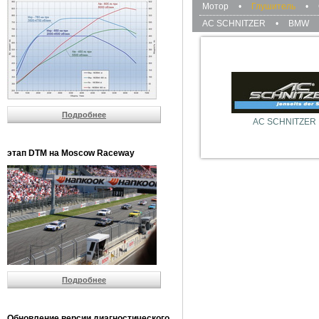
Мотор
•
Глушитель
•
AC SCHNITZER
•
BMW
Подробнее
AC SCHNITZER
этап DTM на Moscow Raceway
Подробнее
Обновление версии диагностического