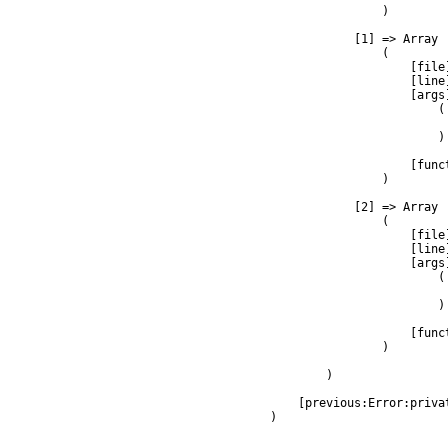
                )

            [1] => Array

                (

                    [file
                    [line]
                    [args]
                        (

                         
                        )

                    [func
                )

            [2] => Array

                (

                    [file
                    [line]
                    [args]
                        (

                         
                        )

                    [func
                )

        )

    [previous:Error:privat