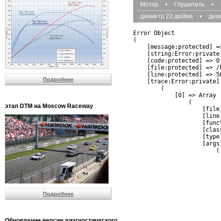
Мотор
•
Глушитель
•
диаметр 23 дюйма
•
диа
Error Object

(

    [message:protected] =
    [string:Error:private]
    [code:protected] => 0

    [file:protected] => /
    [line:protected] => 56
Подробнее
    [trace:Error:private] 
        (

            [0] => Array

                (

этап DTM на Moscow Raceway
                    [file
                    [line]
                    [funct
                    [clas
                    [type]
                    [args]
                        (

                          
                          
                         
                         
                          
Подробнее
                          
                          
                         
                         
Обновление версии диагностического