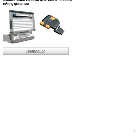
                         
оборудования
                         
                          
                          
                          
                          
                         
                          
                          
                          
Подробнее
                         
                         
                         
                         
                         
                         
                         
                         
                         
                         
                         
                         
                         
                         
                         
                         
                          
                        )
