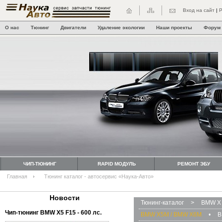
Вход на сайт
|
Р
О нас
Тюнинг
Двигатели
Удаление экологии
Наши проекты
Форум
ЧИП-ТЮНИНГ
RAPID МОДУЛЬ
РЕМОНТ ЭБУ
Главная
Тюнинг каталог - автосервис «Наука-Авто»
Новости
Тюнинг-каталог
>
BMW X 
Чип-тюнинг BMW Х5 F15 - 600 лс.
BMW X5M / BMW X6M
•
B