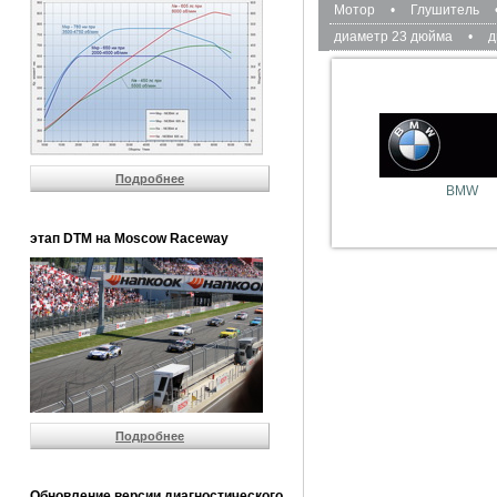
Мотор
•
Глушитель
диаметр 23 дюйма
•
д
Подробнее
BMW
этап DTM на Moscow Raceway
Подробнее
Обновление версии диагностического