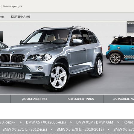
т
|
Регистрация
рум
КОРЗИНА (0)
ДООСНАЩЕНИЯ
АВТОЭЛЕКТРИКА
ЗАПАСНЫЕ Ч
 X серии
>
BMW X5 / X6 (2006-н.в.)
>
BMW X5M / BMW X6M
>
Колес
BMW X6 E71 lci (2012-н.в.)
•
BMW X5 E70 lci (2010-2013)
•
BMW X6 E71