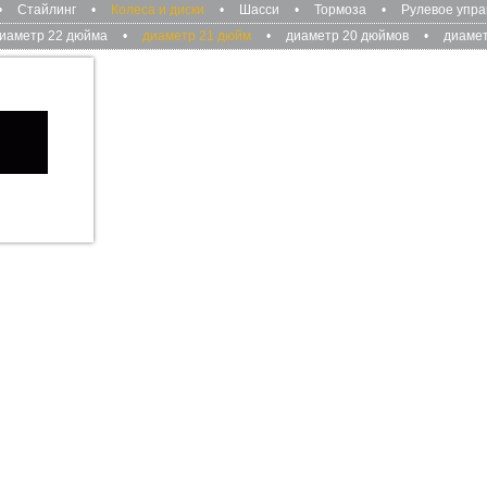
•
Стайлинг
•
Колеса и диски
•
Шасси
•
Тормоза
•
Рулевое упр
иаметр 22 дюйма
•
диаметр 21 дюйм
•
диаметр 20 дюймов
•
диамет