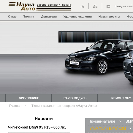
Вход на сай
О нас
Тюнинг
Двигатели
Удаление экологии
Наши проекты
Фо
ЧИП-ТЮНИНГ
RAPID МОДУЛЬ
РЕМОНТ ЭБУ
Главная
Тюнинг каталог - автосервис «Наука-Авто»
Новости
Тюнинг-каталог
>
BMW
Чип-тюнинг BMW Х5 F15 - 600 лс.
BMW X5M / BMW X6M
•