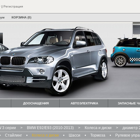
т
|
Регистрация
рум
КОРЗИНА (0)
ДООСНАЩЕНИЯ
АВТОЭЛЕКТРИКА
ЗАПАСНЫЕ Ч
 3 серии
>
BMW E92/E93 (2010-2013)
>
Колеса и диски
>
диаметр 
•
Стайлинг
•
Колеса и диски
•
Шасси
•
Тормоза
•
Рулевое упр