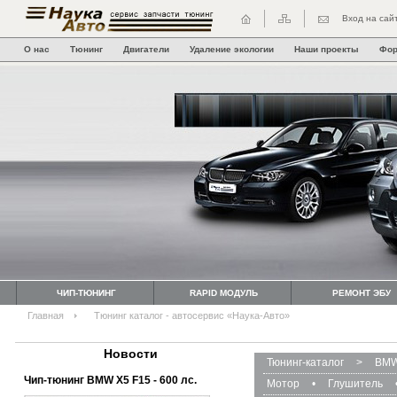
Вход на сай
О нас
Тюнинг
Двигатели
Удаление экологии
Наши проекты
Фо
ЧИП-ТЮНИНГ
RAPID МОДУЛЬ
РЕМОНТ ЭБУ
Главная
Тюнинг каталог - автосервис «Наука-Авто»
Новости
Тюнинг-каталог
>
BMW
Чип-тюнинг BMW Х5 F15 - 600 лс.
Мотор
•
Глушитель