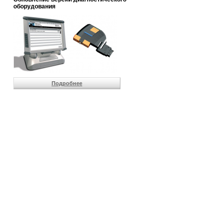
                       
оборудования
                       
                       
                       
                       
                       
                       
                       
                       
                       
Подробнее
                       
                       
                       
                       
                       
                       
                       
                       
                       
                       
                       
                       
                       
                       
                       
                       
                       
                       