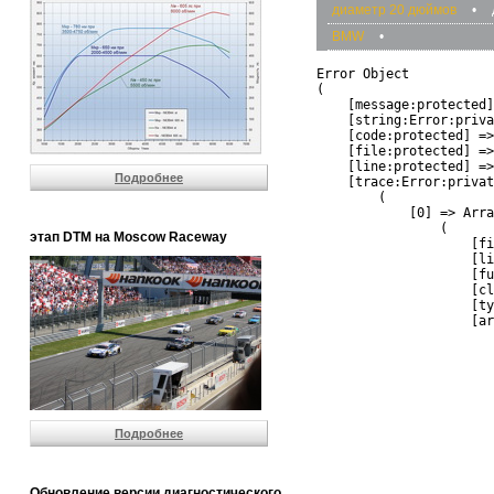
диаметр 20 дюймов
•
BMW
•
Error Object

(

    [message:protected]
    [string:Error:priva
    [code:protected] =>
    [file:protected] =>
    [line:protected] =>
Подробнее
    [trace:Error:privat
        (

            [0] => Arra
                (

этап DTM на Moscow Raceway
                    [fi
                    [li
                    [fu
                    [cl
                    [ty
                    [ar
                       
                       
                       
                       
                       
                       
Подробнее
                       
                       
                       
                       
Обновление версии диагностического