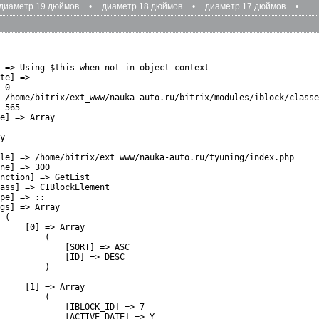
диаметр 19 дюймов
•
диаметр 18 дюймов
•
диаметр 17 дюймов
•
 => Using $this when not in object context

te] => 

 0

 /home/bitrix/ext_www/nauka-auto.ru/bitrix/modules/iblock/classe
 565

e] => Array

y

le] => /home/bitrix/ext_www/nauka-auto.ru/tyuning/index.php

ne] => 300

nction] => GetList

ass] => CIBlockElement

pe] => ::

gs] => Array

 (

     [0] => Array

         (

             [SORT] => ASC

             [ID] => DESC

         )

     [1] => Array

         (

             [IBLOCK_ID] => 7

             [ACTIVE_DATE] => Y
