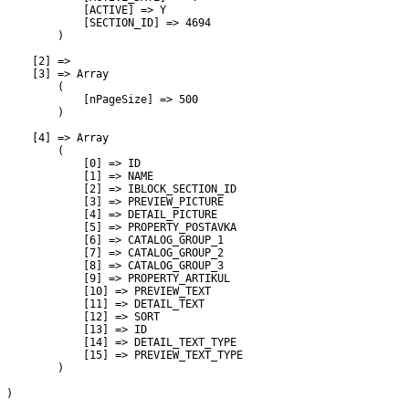
             [ACTIVE] => Y

             [SECTION_ID] => 4694

         )

     [2] => 

     [3] => Array

         (

             [nPageSize] => 500

         )

     [4] => Array

         (

             [0] => ID

             [1] => NAME

             [2] => IBLOCK_SECTION_ID

             [3] => PREVIEW_PICTURE

             [4] => DETAIL_PICTURE

             [5] => PROPERTY_POSTAVKA

             [6] => CATALOG_GROUP_1

             [7] => CATALOG_GROUP_2

             [8] => CATALOG_GROUP_3

             [9] => PROPERTY_ARTIKUL

             [10] => PREVIEW_TEXT

             [11] => DETAIL_TEXT

             [12] => SORT

             [13] => ID

             [14] => DETAIL_TEXT_TYPE

             [15] => PREVIEW_TEXT_TYPE

         )

 )
