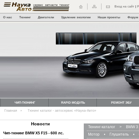
Вход на сайт
|
Р
О нас
Тюнинг
Двигатели
Удаление экологии
Наши проекты
Форум
ЧИП-ТЮНИНГ
RAPID МОДУЛЬ
РЕМОНТ ЭБУ
Главная
Тюнинг каталог - автосервис «Наука-Авто»
Новости
Тюнинг-каталог
>
BMW 3 
Чип-тюнинг BMW Х5 F15 - 600 лс.
Мотор
•
Глушитель
•