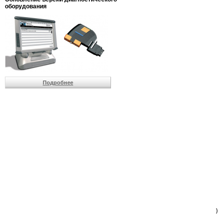
                         
оборудования
                         
                          
                          
                          
                          
                         
                          
                          
                          
Подробнее
                         
                         
                         
                         
                         
                         
                         
                         
                         
                         
                         
                         
                         
                         
                         
                         
                          
                        )
