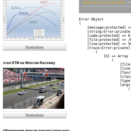
BMW 316-325; 318d-320d
•
Error Object

(

    [message:protected] =
    [string:Error:private]
    [code:protected] => 0

    [file:protected] => /
    [line:protected] => 56
Подробнее
    [trace:Error:private] 
        (

            [0] => Array

                (

этап DTM на Moscow Raceway
                    [file
                    [line]
                    [funct
                    [clas
                    [type]
                    [args]
                        (

                          
                          
                         
                         
                          
Подробнее
                          
                          
                         
                         
Обновление версии диагностического