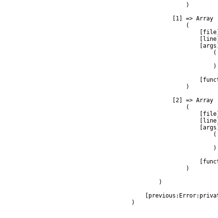
                )

            [1] => Array

                (

                    [file
                    [line]
                    [args]
                        (

                         
                        )

                    [func
                )

            [2] => Array

                (

                    [file
                    [line]
                    [args]
                        (

                         
                        )

                    [func
                )

        )

    [previous:Error:privat