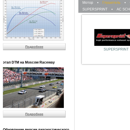
Мотор
•
Глушитель
•
SUPERSPRINT
•
AC SCH
Подробнее
SUPERSPRINT
этап DTM на Moscow Raceway
Подробнее
Обновление версии диагностического