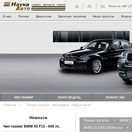
Вход на сайт
|
Р
О нас
Тюнинг
Двигатели
Удаление экологии
Наши проекты
Форум
ЧИП-ТЮНИНГ
RAPID МОДУЛЬ
РЕМОНТ ЭБУ
Главная
Тюнинг каталог - автосервис «Наука-Авто»
Новости
Тюнинг-каталог
>
BMW Z 
Чип-тюнинг BMW Х5 F15 - 600 лс.
BMW Z4 E89 (2009-н.в.)
•