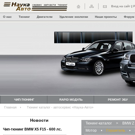
Вход на сайт
|
Р
О нас
Тюнинг
Двигатели
Удаление экологии
Наши проекты
Форум
ЧИП-ТЮНИНГ
RAPID МОДУЛЬ
РЕМОНТ ЭБУ
Главная
Тюнинг каталог - автосервис «Наука-Авто»
Новости
Тюнинг-каталог
>
BMW Z 
Чип-тюнинг BMW Х5 F15 - 600 лс.
Мотор
•
Глушитель
•