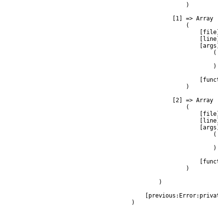
                )

            [1] => Array

                (

                    [file
                    [line]
                    [args]
                        (

                         
                        )

                    [func
                )

            [2] => Array

                (

                    [file
                    [line]
                    [args]
                        (

                         
                        )

                    [func
                )

        )

    [previous:Error:privat