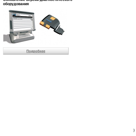
                         
оборудования
                         
                          
                          
                          
                          
                         
                          
                          
                          
Подробнее
                         
                         
                         
                         
                         
                         
                         
                         
                         
                         
                         
                         
                         
                         
                         
                         
                          
                        )
