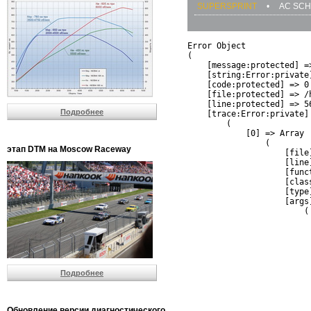
SUPERSPRINT
•
AC SCH
Error Object

(

    [message:protected] =
    [string:Error:private]
    [code:protected] => 0

    [file:protected] => /
    [line:protected] => 56
Подробнее
    [trace:Error:private] 
        (

            [0] => Array

                (

этап DTM на Moscow Raceway
                    [file
                    [line]
                    [funct
                    [clas
                    [type]
                    [args]
                        (

                          
                          
                         
                         
                          
Подробнее
                          
                          
                         
                         
Обновление версии диагностического