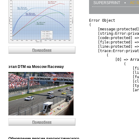
SUPERSPRINT
•
AC-S
Error Object

(

    [message:protected]
    [string:Error:priva
    [code:protected] =>
    [file:protected] =>
    [line:protected] =>
Подробнее
    [trace:Error:privat
        (

            [0] => Arra
                (

этап DTM на Moscow Raceway
                    [fi
                    [li
                    [fu
                    [cl
                    [ty
                    [ar
                       
                       
                       
                       
                       
                       
Подробнее
                       
                       
                       
                       
Обновление версии диагностического