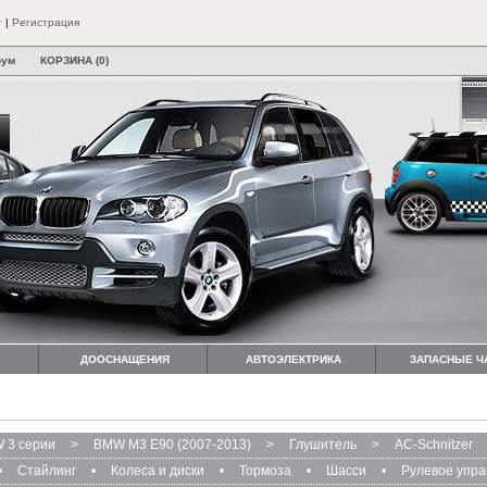
т
|
Регистрация
рум
КОРЗИНА (0)
ДООСНАЩЕНИЯ
АВТОЭЛЕКТРИКА
ЗАПАСНЫЕ Ч
 3 серии
>
BMW M3 E90 (2007-2013)
>
Глушитель
>
AC-Schnitzer
•
Стайлинг
•
Колеса и диски
•
Тормоза
•
Шасси
•
Рулевое упр