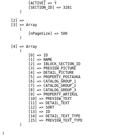
             [ACTIVE] => Y

             [SECTION_ID] => 3281

         )

     [2] => 

     [3] => Array

         (

             [nPageSize] => 500

         )

     [4] => Array

         (

             [0] => ID

             [1] => NAME

             [2] => IBLOCK_SECTION_ID

             [3] => PREVIEW_PICTURE

             [4] => DETAIL_PICTURE

             [5] => PROPERTY_POSTAVKA

             [6] => CATALOG_GROUP_1

             [7] => CATALOG_GROUP_2

             [8] => CATALOG_GROUP_3

             [9] => PROPERTY_ARTIKUL

             [10] => PREVIEW_TEXT

             [11] => DETAIL_TEXT

             [12] => SORT

             [13] => ID

             [14] => DETAIL_TEXT_TYPE

             [15] => PREVIEW_TEXT_TYPE

         )

 )
