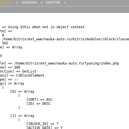
chnitzer
•
HAMANN
•
HARTGE
•
 => Using $this when not in object context

te] => 

 0

 /home/bitrix/ext_www/nauka-auto.ru/bitrix/modules/iblock/classe
 565

e] => Array

y

le] => /home/bitrix/ext_www/nauka-auto.ru/tyuning/index.php

ne] => 300

nction] => GetList

ass] => CIBlockElement

pe] => ::

gs] => Array

 (

     [0] => Array

         (

             [SORT] => ASC

             [ID] => DESC

         )

     [1] => Array

         (

             [IBLOCK_ID] => 7

             [ACTIVE_DATE] => Y
