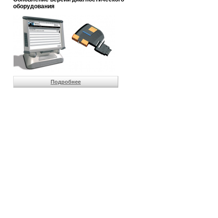
                       
оборудования
                       
                       
                       
                       
                       
                       
                       
                       
                       
Подробнее
                       
                       
                       
                       
                       
                       
                       
                       
                       
                       
                       
                       
                       
                       
                       
                       
                       
                       