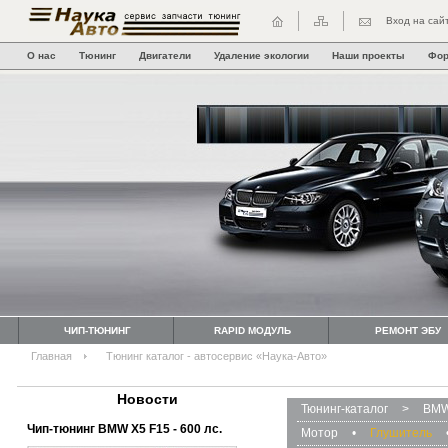
Вход на сай
О нас
Тюнинг
Двигатели
Удаление экологии
Наши проекты
Фо
ЧИП-ТЮНИНГ
RAPID МОДУЛЬ
РЕМОНТ ЭБУ
Главная
Тюнинг каталог - автосервис «Наука-Авто»
Новости
Тюнинг-каталог
>
BMW
Чип-тюнинг BMW Х5 F15 - 600 лс.
Мотор
•
Глушитель