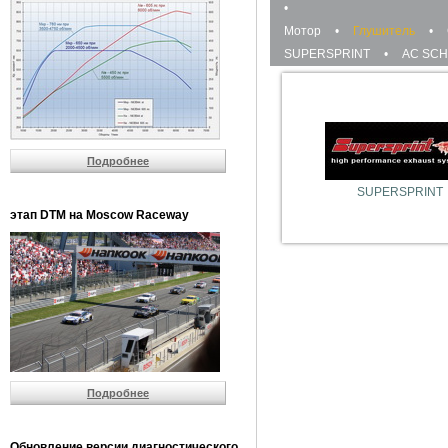
•
Мотор
•
Глушитель
•
SUPERSPRINT
•
AC SCH
Подробнее
SUPERSPRINT
этап DTM на Moscow Raceway
Подробнее
Обновление версии диагностического