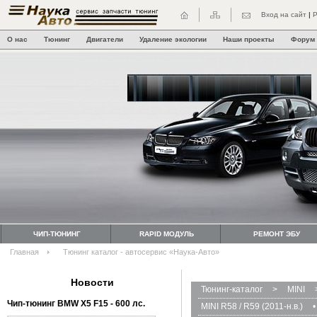
Вход на сайт
|
Р
О нас
Тюнинг
Двигатели
Удаление экологии
Наши проекты
Форум
ЧИП-ТЮНИНГ
RAPID МОДУЛЬ
РЕМОНТ ЭБУ
Главная
Тюнинг каталог - автосервис «Наука-Авто»
Новости
Тюнинг-каталог
>
MINI
Чип-тюнинг BMW Х5 F15 - 600 лс.
MINI R58 / R59 (2011-н.в.)
•