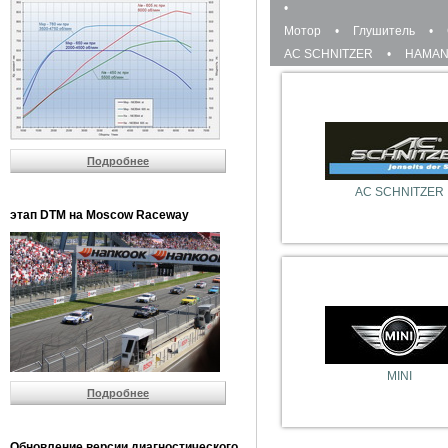
•
Мотор
•
Глушитель
•
AC SCHNITZER
•
HAMA
Подробнее
AC SCHNITZER
этап DTM на Moscow Raceway
MINI
Подробнее
Обновление версии диагностического