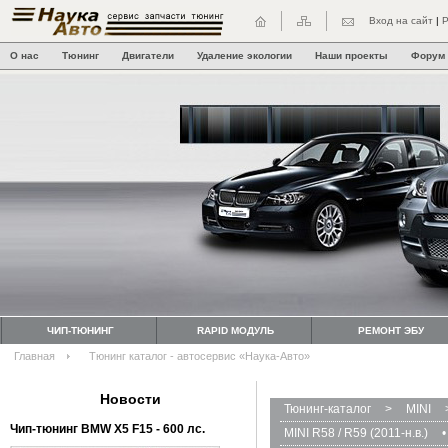
Вход на сайт
|
Р
О нас
Тюнинг
Двигатели
Удаление экологии
Наши проекты
Форум
ЧИП-ТЮНИНГ
RAPID МОДУЛЬ
РЕМОНТ ЭБУ
Главная
Тюнинг каталог - автосервис «Наука-Авто»
Новости
Тюнинг-каталог
>
MINI
Чип-тюнинг BMW Х5 F15 - 600 лс.
MINI R58 / R59 (2011-н.в.)
•