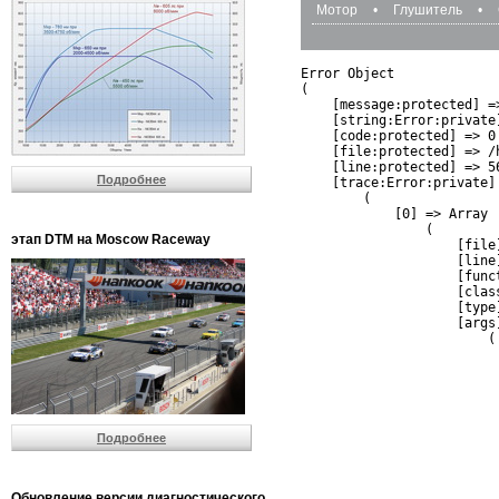
Мотор
•
Глушитель
•
Error Object

(

    [message:protected] =
    [string:Error:private]
    [code:protected] => 0

    [file:protected] => /
    [line:protected] => 56
Подробнее
    [trace:Error:private] 
        (

            [0] => Array

                (

этап DTM на Moscow Raceway
                    [file
                    [line]
                    [funct
                    [clas
                    [type]
                    [args]
                        (

                          
                          
                         
                         
                          
Подробнее
                          
                          
                         
                         
Обновление версии диагностического