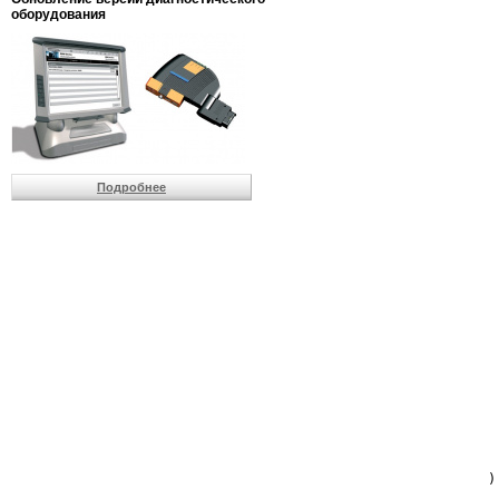
                         
оборудования
                         
                          
                          
                          
                          
                         
                          
                          
                          
Подробнее
                         
                         
                         
                         
                         
                         
                         
                         
                         
                         
                         
                         
                         
                         
                         
                         
                          
                        )
