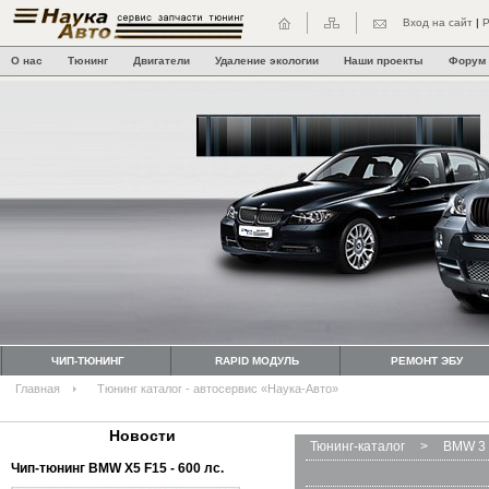
Вход на сайт
|
Р
О нас
Тюнинг
Двигатели
Удаление экологии
Наши проекты
Форум
ЧИП-ТЮНИНГ
RAPID МОДУЛЬ
РЕМОНТ ЭБУ
Главная
Тюнинг каталог - автосервис «Наука-Авто»
Новости
Тюнинг-каталог
>
BMW 3 
Чип-тюнинг BMW Х5 F15 - 600 лс.