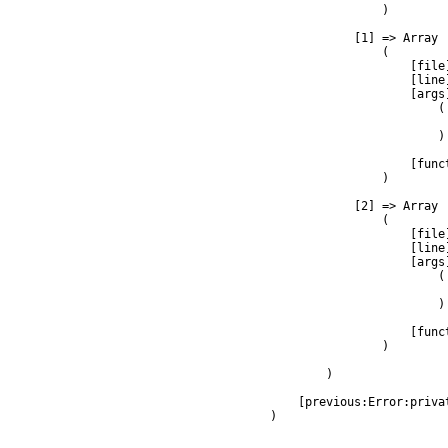
                )

            [1] => Array

                (

                    [file
                    [line]
                    [args]
                        (

                         
                        )

                    [func
                )

            [2] => Array

                (

                    [file
                    [line]
                    [args]
                        (

                         
                        )

                    [func
                )

        )

    [previous:Error:privat