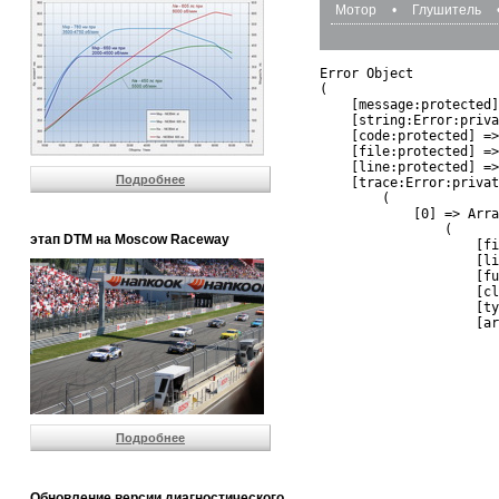
Мотор
•
Глушитель
Error Object

(

    [message:protected]
    [string:Error:priva
    [code:protected] =>
    [file:protected] =>
    [line:protected] =>
Подробнее
    [trace:Error:privat
        (

            [0] => Arra
                (

этап DTM на Moscow Raceway
                    [fi
                    [li
                    [fu
                    [cl
                    [ty
                    [ar
                       
                       
                       
                       
                       
                       
Подробнее
                       
                       
                       
                       
Обновление версии диагностического