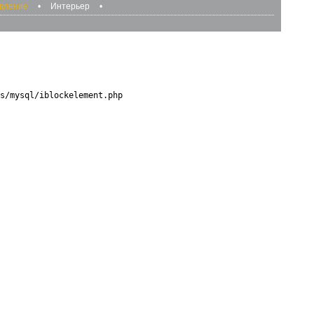
авление
•
Интерьер
•
s/mysql/iblockelement.php
