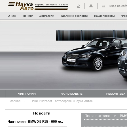
Вход на сай
О нас
Тюнинг
Двигатели
Удаление экологии
Наши проекты
Фо
ЧИП-ТЮНИНГ
RAPID МОДУЛЬ
РЕМОНТ ЭБУ
Главная
Тюнинг каталог - автосервис «Наука-Авто»
Новости
Тюнинг-каталог
>
BMW
Чип-тюнинг BMW Х5 F15 - 600 лс.