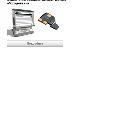
                       
оборудования
                       
                       
                       
                       
                       
                       
                       
                       
                       
Подробнее
                       
                       
                       
                       
                       
                       
                       
                       
                       
                       
                       
                       
                       
                       
                       
                       
                       
                       