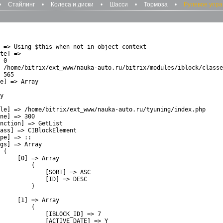
•
Стайлинг
•
Колеса и диски
•
Шасси
•
Тормоза
•
Рулевое упр
 => Using $this when not in object context

te] => 

 0

 /home/bitrix/ext_www/nauka-auto.ru/bitrix/modules/iblock/classe
 565

e] => Array

y

le] => /home/bitrix/ext_www/nauka-auto.ru/tyuning/index.php

ne] => 300

nction] => GetList

ass] => CIBlockElement

pe] => ::

gs] => Array

 (

     [0] => Array

         (

             [SORT] => ASC

             [ID] => DESC

         )

     [1] => Array

         (

             [IBLOCK_ID] => 7

             [ACTIVE_DATE] => Y
