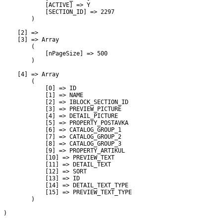
             [ACTIVE] => Y

             [SECTION_ID] => 2297

         )

     [2] => 

     [3] => Array

         (

             [nPageSize] => 500

         )

     [4] => Array

         (

             [0] => ID

             [1] => NAME

             [2] => IBLOCK_SECTION_ID

             [3] => PREVIEW_PICTURE

             [4] => DETAIL_PICTURE

             [5] => PROPERTY_POSTAVKA

             [6] => CATALOG_GROUP_1

             [7] => CATALOG_GROUP_2

             [8] => CATALOG_GROUP_3

             [9] => PROPERTY_ARTIKUL

             [10] => PREVIEW_TEXT

             [11] => DETAIL_TEXT

             [12] => SORT

             [13] => ID

             [14] => DETAIL_TEXT_TYPE

             [15] => PREVIEW_TEXT_TYPE

         )

 )
