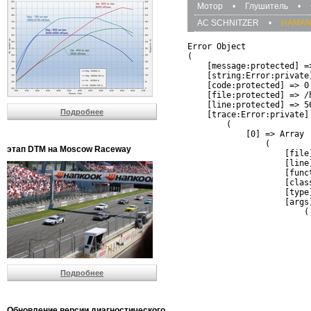
Мотор
•
Глушитель
•
AC SCHNITZER
•
HAMA
Error Object

(

    [message:protected] =
    [string:Error:private]
    [code:protected] => 0

    [file:protected] => /
    [line:protected] => 56
Подробнее
    [trace:Error:private] 
        (

            [0] => Array

                (

этап DTM на Moscow Raceway
                    [file
                    [line]
                    [funct
                    [clas
                    [type]
                    [args]
                        (

                          
                          
                         
                         
                          
Подробнее
                          
                          
                         
                         
Обновление версии диагностического