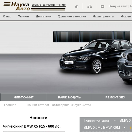
Вход на сайт
|
Р
О нас
Тюнинг
Двигатели
Удаление экологии
Наши проекты
Форум
ЧИП-ТЮНИНГ
RAPID МОДУЛЬ
РЕМОНТ ЭБУ
Главная
Тюнинг каталог - автосервис «Наука-Авто»
Новости
Тюнинг-каталог
>
BMW X 
Чип-тюнинг BMW Х5 F15 - 600 лс.
BMW X5M / BMW X6M
•
B