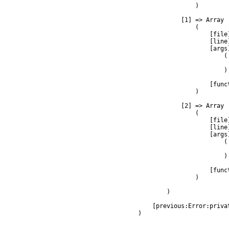
                )

            [1] => Array

                (

                    [file
                    [line]
                    [args]
                        (

                         
                        )

                    [func
                )

            [2] => Array

                (

                    [file
                    [line]
                    [args]
                        (

                         
                        )

                    [func
                )

        )

    [previous:Error:privat