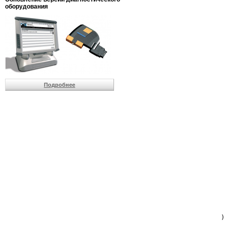
                         
оборудования
                         
                          
                          
                          
                          
                         
                          
                          
                          
Подробнее
                         
                         
                         
                         
                         
                         
                         
                         
                         
                         
                         
                         
                         
                         
                         
                         
                          
                        )
