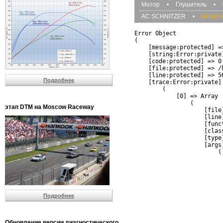
Мотор
•
Глушитель
•
AC SCHNITZER
•
HAMA
Error Object

(

    [message:protected] =
    [string:Error:private]
    [code:protected] => 0

    [file:protected] => /
    [line:protected] => 56
Подробнее
    [trace:Error:private] 
        (

            [0] => Array

                (

этап DTM на Moscow Raceway
                    [file
                    [line]
                    [funct
                    [clas
                    [type]
                    [args]
                        (

                          
                          
                         
                         
                          
Подробнее
                          
                          
                         
                         
Обновление версии диагностического