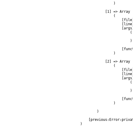
                )

            [1] => Array

                (

                    [file
                    [line]
                    [args]
                        (

                         
                        )

                    [func
                )

            [2] => Array

                (

                    [file
                    [line]
                    [args]
                        (

                         
                        )

                    [func
                )

        )

    [previous:Error:privat