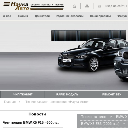
Вход на сайт
|
Р
О нас
Тюнинг
Двигатели
Удаление экологии
Наши проекты
Форум
ЧИП-ТЮНИНГ
RAPID МОДУЛЬ
РЕМОНТ ЭБУ
Главная
Тюнинг каталог - автосервис «Наука-Авто»
Новости
Тюнинг-каталог
>
BMW X 
Чип-тюнинг BMW Х5 F15 - 600 лс.
BMW X3 E83 (2006-н.в.)
•