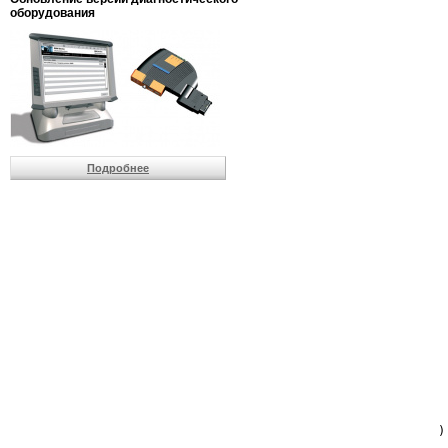
                         
оборудования
                         
                          
                          
                          
                          
                         
                          
                          
                          
Подробнее
                         
                         
                         
                         
                         
                         
                         
                         
                         
                         
                         
                         
                         
                         
                         
                         
                          
                        )
