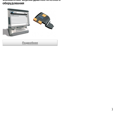
                         
оборудования
                         
                          
                          
                          
                          
                         
                          
                          
                          
Подробнее
                         
                         
                         
                         
                         
                         
                         
                         
                         
                         
                         
                         
                         
                         
                         
                         
                          
                        )
