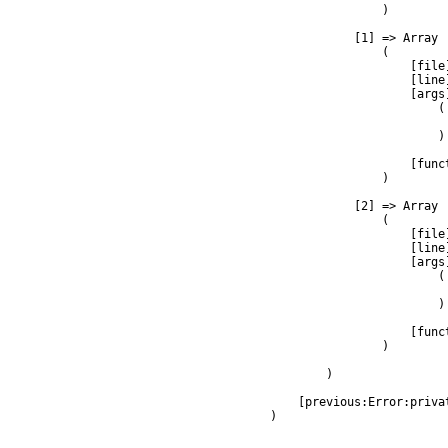
                )

            [1] => Array

                (

                    [file
                    [line]
                    [args]
                        (

                         
                        )

                    [func
                )

            [2] => Array

                (

                    [file
                    [line]
                    [args]
                        (

                         
                        )

                    [func
                )

        )

    [previous:Error:privat