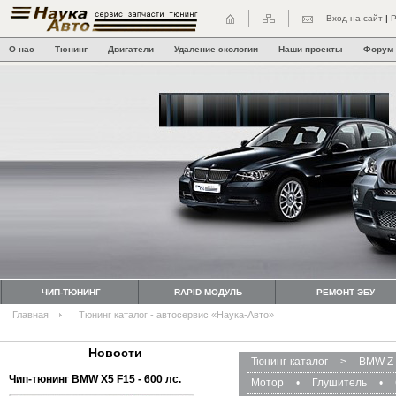
Вход на сайт
|
Р
О нас
Тюнинг
Двигатели
Удаление экологии
Наши проекты
Форум
ЧИП-ТЮНИНГ
RAPID МОДУЛЬ
РЕМОНТ ЭБУ
Главная
Тюнинг каталог - автосервис «Наука-Авто»
Новости
Тюнинг-каталог
>
BMW Z 
Чип-тюнинг BMW Х5 F15 - 600 лс.
Мотор
•
Глушитель
•