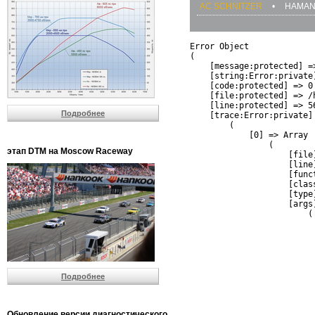
AC SCHNITZER
•
HAMA
Error Object

(

    [message:protected] =
    [string:Error:private]
    [code:protected] => 0

    [file:protected] => /
    [line:protected] => 56
Подробнее
    [trace:Error:private] 
        (

            [0] => Array

                (

этап DTM на Moscow Raceway
                    [file
                    [line]
                    [funct
                    [clas
                    [type]
                    [args]
                        (

                          
                          
                         
                         
                          
Подробнее
                          
                          
                         
                         
Обновление версии диагностического