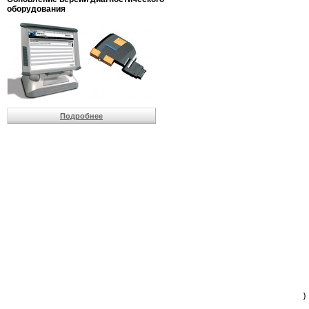
                         
оборудования
                         
                          
                          
                          
                          
                         
                          
                          
                          
Подробнее
                         
                         
                         
                         
                         
                         
                         
                         
                         
                         
                         
                         
                         
                         
                         
                         
                          
                        )
