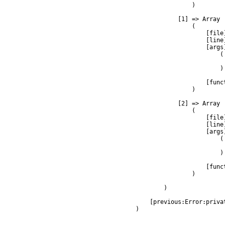
                )

            [1] => Array

                (

                    [file
                    [line]
                    [args]
                        (

                         
                        )

                    [func
                )

            [2] => Array

                (

                    [file
                    [line]
                    [args]
                        (

                         
                        )

                    [func
                )

        )

    [previous:Error:privat