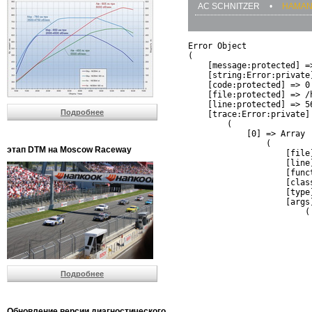
AC SCHNITZER
•
HAMA
Error Object

(

    [message:protected] =
    [string:Error:private]
    [code:protected] => 0

    [file:protected] => /
    [line:protected] => 56
Подробнее
    [trace:Error:private] 
        (

            [0] => Array

                (

этап DTM на Moscow Raceway
                    [file
                    [line]
                    [funct
                    [clas
                    [type]
                    [args]
                        (

                          
                          
                         
                         
                          
Подробнее
                          
                          
                         
                         
Обновление версии диагностического