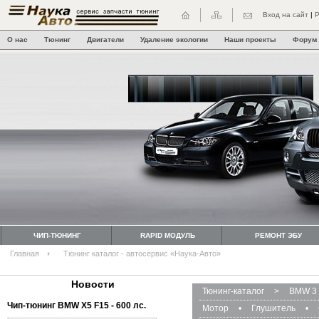
Вход на сайт
|
Р
О нас
Тюнинг
Двигатели
Удаление экологии
Наши проекты
Форум
ЧИП-ТЮНИНГ
RAPID МОДУЛЬ
РЕМОНТ ЭБУ
Главная
Тюнинг каталог - автосервис «Наука-Авто»
Новости
Тюнинг-каталог
>
BMW 3 
Чип-тюнинг BMW Х5 F15 - 600 лс.
Мотор
•
Глушитель
•