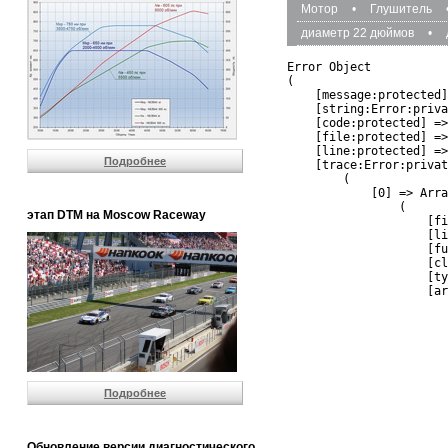
Мотор
•
Глушитель
диаметр 22 дюймов
•
Error Object

(

    [message:protected]
    [string:Error:priva
    [code:protected] =>
    [file:protected] =>
    [line:protected] =>
Подробнее
    [trace:Error:privat
        (

            [0] => Arra
                (

этап DTM на Moscow Raceway
                    [fi
                    [li
                    [fu
                    [cl
                    [ty
                    [ar
                       
                       
                       
                       
                       
                       
Подробнее
                       
                       
                       
                       
Обновление версии диагностического