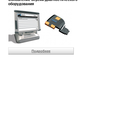
                       
оборудования
                       
                       
                       
                       
                       
                       
                       
                       
                       
Подробнее
                       
                       
                       
                       
                       
                       
                       
                       
                       
                       
                       
                       
                       
                       
                       
                       
                       
                       