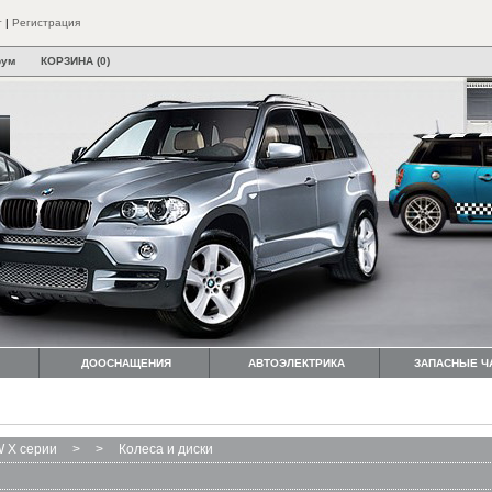
т
|
Регистрация
рум
КОРЗИНА (0)
ДООСНАЩЕНИЯ
АВТОЭЛЕКТРИКА
ЗАПАСНЫЕ Ч
 X серии
>
>
Колеса и диски