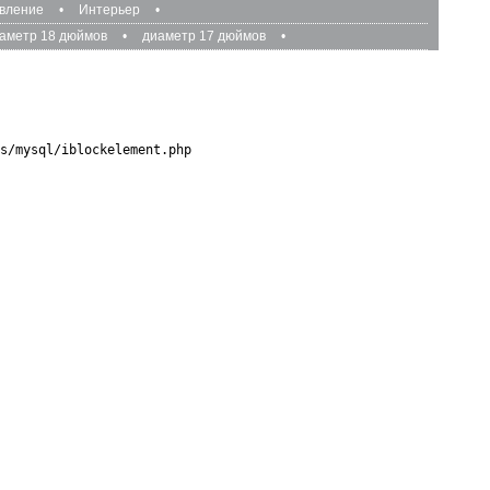
авление
•
Интерьер
•
аметр 18 дюймов
•
диаметр 17 дюймов
•
s/mysql/iblockelement.php
