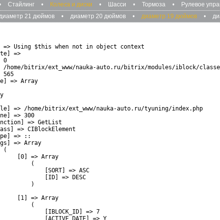
•
Стайлинг
•
Колеса и диски
•
Шасси
•
Тормоза
•
Рулевое упр
диаметр 21 дюймов
•
диаметр 20 дюймов
•
диаметр 19 дюймов
•
ди
 => Using $this when not in object context

te] => 

 0

 /home/bitrix/ext_www/nauka-auto.ru/bitrix/modules/iblock/classe
 565

e] => Array

y

le] => /home/bitrix/ext_www/nauka-auto.ru/tyuning/index.php

ne] => 300

nction] => GetList

ass] => CIBlockElement

pe] => ::

gs] => Array

 (

     [0] => Array

         (

             [SORT] => ASC

             [ID] => DESC

         )

     [1] => Array

         (

             [IBLOCK_ID] => 7

             [ACTIVE_DATE] => Y
