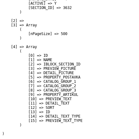
             [ACTIVE] => Y

             [SECTION_ID] => 3632

         )

     [2] => 

     [3] => Array

         (

             [nPageSize] => 500

         )

     [4] => Array

         (

             [0] => ID

             [1] => NAME

             [2] => IBLOCK_SECTION_ID

             [3] => PREVIEW_PICTURE

             [4] => DETAIL_PICTURE

             [5] => PROPERTY_POSTAVKA

             [6] => CATALOG_GROUP_1

             [7] => CATALOG_GROUP_2

             [8] => CATALOG_GROUP_3

             [9] => PROPERTY_ARTIKUL

             [10] => PREVIEW_TEXT

             [11] => DETAIL_TEXT

             [12] => SORT

             [13] => ID

             [14] => DETAIL_TEXT_TYPE

             [15] => PREVIEW_TEXT_TYPE

         )

 )
