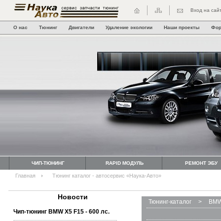
Вход на сай
О нас
Тюнинг
Двигатели
Удаление экологии
Наши проекты
Фо
ЧИП-ТЮНИНГ
RAPID МОДУЛЬ
РЕМОНТ ЭБУ
Главная
Тюнинг каталог - автосервис «Наука-Авто»
Новости
Тюнинг-каталог
>
BMW
Чип-тюнинг BMW Х5 F15 - 600 лс.