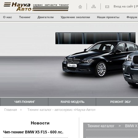
Вход на сайт
|
Р
О нас
Тюнинг
Двигатели
Удаление экологии
Наши проекты
Форум
ЧИП-ТЮНИНГ
RAPID МОДУЛЬ
РЕМОНТ ЭБУ
Главная
Тюнинг каталог - автосервис «Наука-Авто»
Новости
Тюнинг-каталог
>
BMW X 
Чип-тюнинг BMW Х5 F15 - 600 лс.