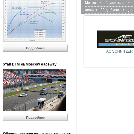
Мотор
•
Глушитель
•
диаметр 22 дюймов
•
ди
Подробнее
AC SCHNITZER
этап DTM на Moscow Raceway
Подробнее
Обновление версии диагностического